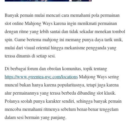
Banyak pemain mulai mencari cara memahami pola permainan
slot online Mahjong Ways karena ingin menikmati permainan
dengan ritme yang lebih santai dan tidak sekadar menekan tombol
spin. Game bertema mahjong ini memang punya daya tarik unik,
mulai dari visual oriental hingga mekanisme pengganda yang
terasa dinamis di setiap sesi.
Di berbagai forum dan obrolan komunitas, topik tentang
https://www.greentea-nyc.com/locations
Mahjong Ways sering
muncul bukan hanya karena popularitasnya, tetapi juga karena
alur permainannya yang terasa berbeda dibanding slot klasik.
Polanya seolah punya karakter sendiri, sehingga banyak pemain
mencoba memahami ritmenya sebelum benar-benar tenggelam
dalam sesi bermain yang panjang.