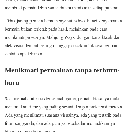
membuat pemain lebih santai dalam menikmati setiap putaran.
Tidak jarang pemain lama menyebut bahwa kunci kenyamanan
bermain bukan terletak pada hasil, melainkan pada cara
menikmati prosesnya. Mahjong Ways, dengan tema klasik dan
efek visual lembut, sering dianggap cocok untuk sesi bermain
santai tanpa tekanan.
Menikmati permainan tanpa terburu-
buru
Saat memahami karakter sebuah game, pemain biasanya mulai
menemukan ritme yang paling sesuai dengan preferensi mereka.
Ada yang menikmati suasana visualnya, ada yang tertarik pada
fitur pengganda, dan ada pula yang sekadar menjadikannya
hiburan di waktu senggang.