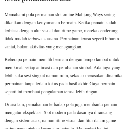
Memahami pola permainan slot online Mahjong Ways sering
dikaitkan dengan kenyamanan bermain. Ketika pemain sudah
terbiasa dengan alur visual dan ritme game, mereka cenderung
tidak mudah terbawa suasana. Permainan terasa seperti hiburan
santai, bukan aktivitas yang menegangkan.
Beberapa pemain memilih bermain dengan tempo lambat untuk
menikmati setiap animasi dan perubahan simbol. Ada juga yang
lebih suka sesi singkat namun rutin, sekadar merasakan dinamika
permainan tanpa terlalu fokus pada hasil akhir. Gaya bermain
seperti ini membuat pengalaman terasa lebih ringan.
Di sisi lain, pemahaman terhadap pola juga membantu pemain
mengatur ekspektasi. Slot modern pada dasarnya dirancang
dengan sistem acak, namun ritme visual dan fitur dalam game
sering menciptakan kesan alur tertentu. Menyadari hal ini