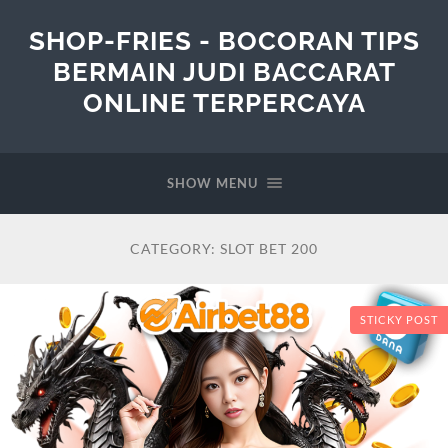
SHOP-FRIES - BOCORAN TIPS
BERMAIN JUDI BACCARAT
ONLINE TERPERCAYA
SHOW MENU
CATEGORY:
SLOT BET 200
STICKY POST