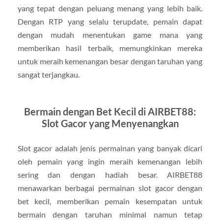
yang tepat dengan peluang menang yang lebih baik.
Dengan RTP yang selalu terupdate, pemain dapat
dengan mudah menentukan game mana yang
memberikan hasil terbaik, memungkinkan mereka
untuk meraih kemenangan besar dengan taruhan yang
sangat terjangkau.
Bermain dengan Bet Kecil di AIRBET88:
Slot Gacor yang Menyenangkan
Slot gacor adalah jenis permainan yang banyak dicari
oleh pemain yang ingin meraih kemenangan lebih
sering dan dengan hadiah besar. AIRBET88
menawarkan berbagai permainan slot gacor dengan
bet kecil, memberikan pemain kesempatan untuk
bermain dengan taruhan minimal namun tetap