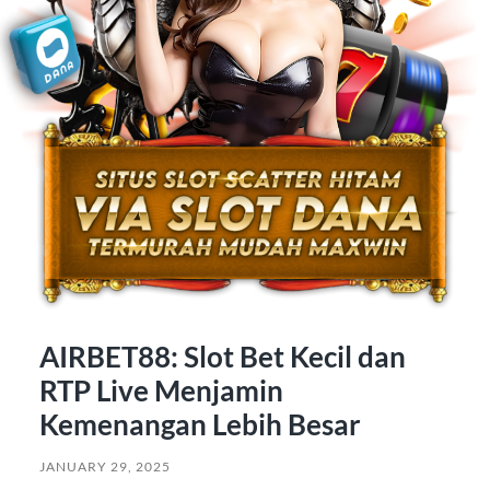
AIRBET88: Slot Bet Kecil dan
RTP Live Menjamin
Kemenangan Lebih Besar
JANUARY 29, 2025