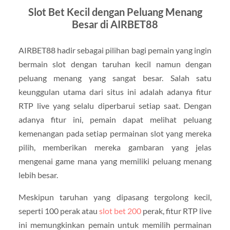
Slot Bet Kecil dengan Peluang Menang
Besar di AIRBET88
AIRBET88 hadir sebagai pilihan bagi pemain yang ingin
bermain slot dengan taruhan kecil namun dengan
peluang menang yang sangat besar. Salah satu
keunggulan utama dari situs ini adalah adanya fitur
RTP live yang selalu diperbarui setiap saat. Dengan
adanya fitur ini, pemain dapat melihat peluang
kemenangan pada setiap permainan slot yang mereka
pilih, memberikan mereka gambaran yang jelas
mengenai game mana yang memiliki peluang menang
lebih besar.
Meskipun taruhan yang dipasang tergolong kecil,
seperti 100 perak atau
slot bet 200
perak, fitur RTP live
ini memungkinkan pemain untuk memilih permainan