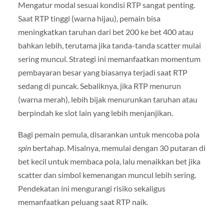
Mengatur modal sesuai kondisi RTP sangat penting.
Saat RTP tinggi (warna hijau), pemain bisa
meningkatkan taruhan dari bet 200 ke bet 400 atau
bahkan lebih, terutama jika tanda-tanda scatter mulai
sering muncul. Strategi ini memanfaatkan momentum
pembayaran besar yang biasanya terjadi saat RTP
sedang di puncak. Sebaliknya, jika RTP menurun
(warna merah), lebih bijak menurunkan taruhan atau
berpindah ke slot lain yang lebih menjanjikan.
Bagi pemain pemula, disarankan untuk mencoba pola
spin
bertahap. Misalnya, memulai dengan 30 putaran di
bet kecil untuk membaca pola, lalu menaikkan bet jika
scatter dan simbol kemenangan muncul lebih sering.
Pendekatan ini mengurangi risiko sekaligus
memanfaatkan peluang saat RTP naik.