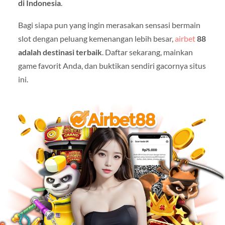
di Indonesia
.
Bagi siapa pun yang ingin merasakan sensasi bermain
slot dengan peluang kemenangan lebih besar,
airbet
88
adalah destinasi terbaik
. Daftar sekarang, mainkan
game favorit Anda, dan buktikan sendiri gacornya situs
ini.