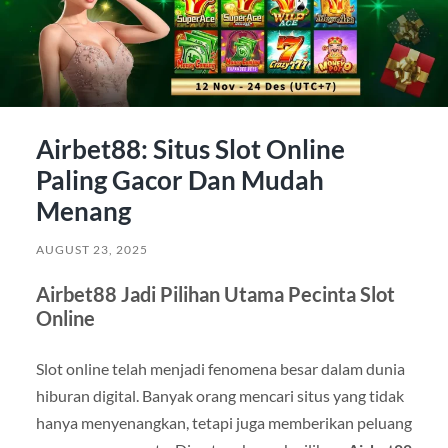
Airbet88: Situs Slot Online
Paling Gacor Dan Mudah
Menang
AUGUST 23, 2025
Airbet88 Jadi Pilihan Utama Pecinta Slot
Online
Slot online telah menjadi fenomena besar dalam dunia
hiburan digital. Banyak orang mencari situs yang tidak
hanya menyenangkan, tetapi juga memberikan peluang