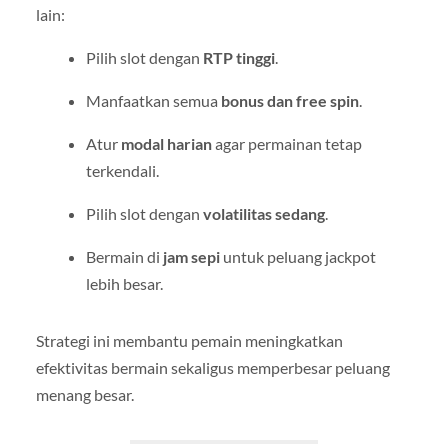
lain:
Pilih slot dengan
RTP tinggi
.
Manfaatkan semua
bonus dan free spin
.
Atur
modal harian
agar permainan tetap
terkendali.
Pilih slot dengan
volatilitas sedang
.
Bermain di
jam sepi
untuk peluang jackpot
lebih besar.
Strategi ini membantu pemain meningkatkan
efektivitas bermain sekaligus memperbesar peluang
menang besar.