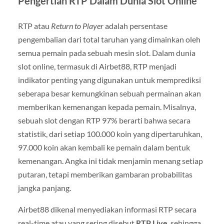
Pengertian RTP Dalam Dunia Slot Online
RTP atau
Return to Player
adalah persentase
pengembalian dari total taruhan yang dimainkan oleh
semua pemain pada sebuah mesin slot. Dalam dunia
slot online, termasuk di Airbet88, RTP menjadi
indikator penting yang digunakan untuk memprediksi
seberapa besar kemungkinan sebuah permainan akan
memberikan kemenangan kepada pemain. Misalnya,
sebuah slot dengan RTP 97% berarti bahwa secara
statistik, dari setiap 100.000 koin yang dipertaruhkan,
97.000 koin akan kembali ke pemain dalam bentuk
kemenangan. Angka ini tidak menjamin menang setiap
putaran, tetapi memberikan gambaran probabilitas
jangka panjang.
Airbet88 dikenal menyediakan informasi RTP secara
real-time atau yang sering disebut
RTP Live
, sehingga