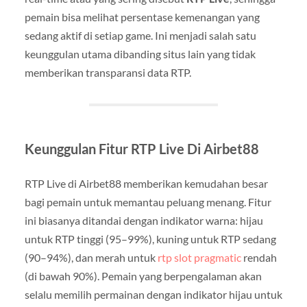
pemain bisa melihat persentase kemenangan yang
sedang aktif di setiap game. Ini menjadi salah satu
keunggulan utama dibanding situs lain yang tidak
memberikan transparansi data RTP.
Keunggulan Fitur RTP Live Di Airbet88
RTP Live di Airbet88 memberikan kemudahan besar
bagi pemain untuk memantau peluang menang. Fitur
ini biasanya ditandai dengan indikator warna: hijau
untuk RTP tinggi (95–99%), kuning untuk RTP sedang
(90–94%), dan merah untuk
rtp slot pragmatic
rendah
(di bawah 90%). Pemain yang berpengalaman akan
selalu memilih permainan dengan indikator hijau untuk