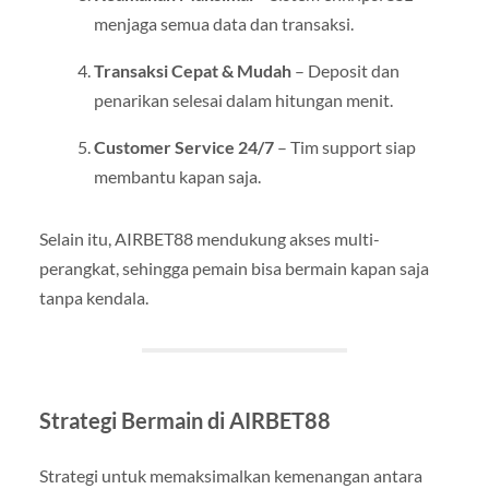
menjaga semua data dan transaksi.
Transaksi Cepat & Mudah
– Deposit dan
penarikan selesai dalam hitungan menit.
Customer Service 24/7
– Tim support siap
membantu kapan saja.
Selain itu, AIRBET88 mendukung akses multi-
perangkat, sehingga pemain bisa bermain kapan saja
tanpa kendala.
Strategi Bermain di AIRBET88
Strategi untuk memaksimalkan kemenangan antara