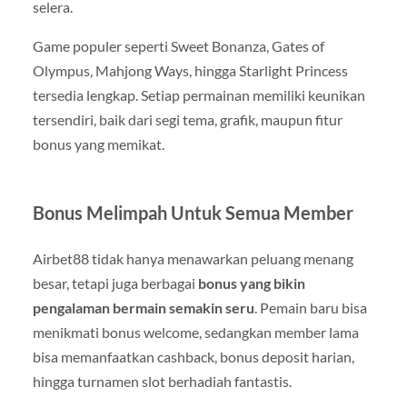
selera.
Game populer seperti Sweet Bonanza, Gates of
Olympus, Mahjong Ways, hingga Starlight Princess
tersedia lengkap. Setiap permainan memiliki keunikan
tersendiri, baik dari segi tema, grafik, maupun fitur
bonus yang memikat.
Bonus Melimpah Untuk Semua Member
Airbet88 tidak hanya menawarkan peluang menang
besar, tetapi juga berbagai
bonus yang bikin
pengalaman bermain semakin seru
. Pemain baru bisa
menikmati bonus welcome, sedangkan member lama
bisa memanfaatkan cashback, bonus deposit harian,
hingga turnamen slot berhadiah fantastis.