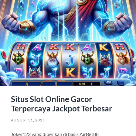
Situs Slot Online Gacor
Terpercaya Jackpot Terbesar
AUGUST 31, 2025
Joker123 yang diberikan di basis AirBet88