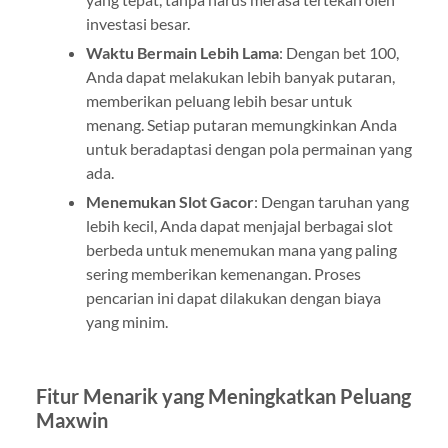
investasi besar.
Waktu Bermain Lebih Lama
: Dengan bet 100,
Anda dapat melakukan lebih banyak putaran,
memberikan peluang lebih besar untuk
menang. Setiap putaran memungkinkan Anda
untuk beradaptasi dengan pola permainan yang
ada.
Menemukan Slot Gacor
: Dengan taruhan yang
lebih kecil, Anda dapat menjajal berbagai slot
berbeda untuk menemukan mana yang paling
sering memberikan kemenangan. Proses
pencarian ini dapat dilakukan dengan biaya
yang minim.
Fitur Menarik yang Meningkatkan Peluang
Maxwin