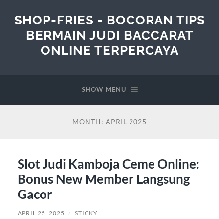
SHOP-FRIES - BOCORAN TIPS
BERMAIN JUDI BACCARAT
ONLINE TERPERCAYA
SHOW MENU
MONTH:
APRIL 2025
Slot Judi Kamboja Ceme Online:
Bonus New Member Langsung
Gacor
APRIL 25, 2025
/
STICKY