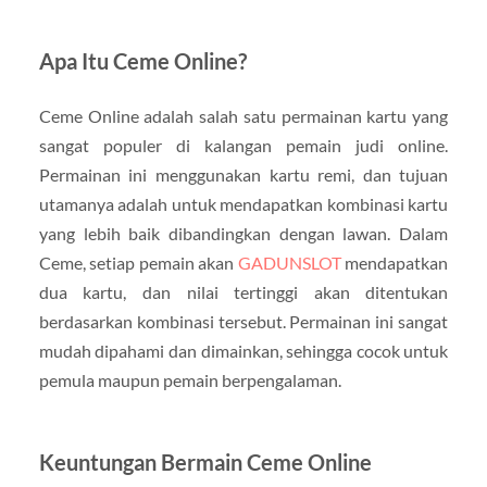
Apa Itu Ceme Online?
Ceme Online adalah salah satu permainan kartu yang
sangat populer di kalangan pemain judi online.
Permainan ini menggunakan kartu remi, dan tujuan
utamanya adalah untuk mendapatkan kombinasi kartu
yang lebih baik dibandingkan dengan lawan. Dalam
Ceme, setiap pemain akan
GADUNSLOT
mendapatkan
dua kartu, dan nilai tertinggi akan ditentukan
berdasarkan kombinasi tersebut. Permainan ini sangat
mudah dipahami dan dimainkan, sehingga cocok untuk
pemula maupun pemain berpengalaman.
Keuntungan Bermain Ceme Online