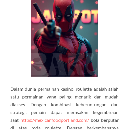
Dalam dunia permainan kasino, roulette adalah salah
satu permainan yang paling menarik dan mudah
diakses. Dengan kombinasi keberuntungan dan
strategi, pemain dapat merasakan kegembiraan
saat
https://mexicanfoodportland.com/
bola berputar
di atas roda roulette. Dengan berkembangnya