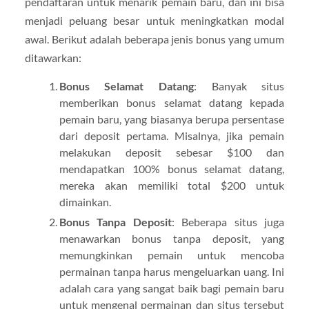
pendaftaran untuk menarik pemain baru, dan ini bisa
menjadi peluang besar untuk meningkatkan modal
awal. Berikut adalah beberapa jenis bonus yang umum
ditawarkan:
Bonus Selamat Datang
: Banyak situs
memberikan bonus selamat datang kepada
pemain baru, yang biasanya berupa persentase
dari deposit pertama. Misalnya, jika pemain
melakukan deposit sebesar $100 dan
mendapatkan 100% bonus selamat datang,
mereka akan memiliki total $200 untuk
dimainkan.
Bonus Tanpa Deposit
: Beberapa situs juga
menawarkan bonus tanpa deposit, yang
memungkinkan pemain untuk mencoba
permainan tanpa harus mengeluarkan uang. Ini
adalah cara yang sangat baik bagi pemain baru
untuk mengenal permainan dan situs tersebut