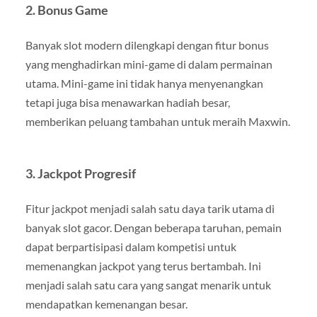
2. Bonus Game
Banyak slot modern dilengkapi dengan fitur bonus
yang menghadirkan mini-game di dalam permainan
utama. Mini-game ini tidak hanya menyenangkan
tetapi juga bisa menawarkan hadiah besar,
memberikan peluang tambahan untuk meraih Maxwin.
3. Jackpot Progresif
Fitur jackpot menjadi salah satu daya tarik utama di
banyak slot gacor. Dengan beberapa taruhan, pemain
dapat berpartisipasi dalam kompetisi untuk
memenangkan jackpot yang terus bertambah. Ini
menjadi salah satu cara yang sangat menarik untuk
mendapatkan kemenangan besar.