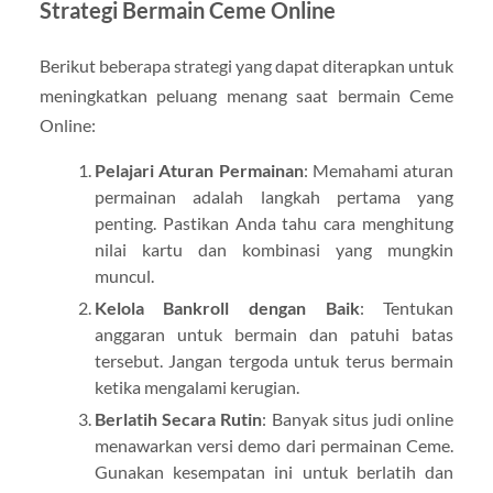
Strategi Bermain Ceme Online
Berikut beberapa strategi yang dapat diterapkan untuk
meningkatkan peluang menang saat bermain Ceme
Online:
Pelajari Aturan Permainan
: Memahami aturan
permainan adalah langkah pertama yang
penting. Pastikan Anda tahu cara menghitung
nilai kartu dan kombinasi yang mungkin
muncul.
Kelola Bankroll dengan Baik
: Tentukan
anggaran untuk bermain dan patuhi batas
tersebut. Jangan tergoda untuk terus bermain
ketika mengalami kerugian.
Berlatih Secara Rutin
: Banyak situs judi online
menawarkan versi demo dari permainan Ceme.
Gunakan kesempatan ini untuk berlatih dan