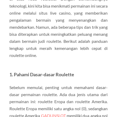
teknologi, kini kita bisa menikmati permainan ini secara
online melalui situs live casino, yang memberikan
pengalaman bermain yang menyenangkan dan
mendebarkan. Namun, ada beberapa tips dan trik yang
bisa diterapkan untuk meningkatkan peluang menang
dalam bermain judi roulette. Berikut adalah panduan
lengkap untuk meraih kemenangan lebih cepat di
roulette online.
1. Pahami Dasar-dasar Roulette
Sebelum memulai, penting untuk memahami dasar-
dasar permainan roulette. Ada dua jenis utama dari
permainan ini: roulette Eropa dan roulette Amerika.
Roulette Eropa memiliki satu angka nol (0), sedangkan
roulette Amerika
GADUNSLOT
memiliki dua angka nol