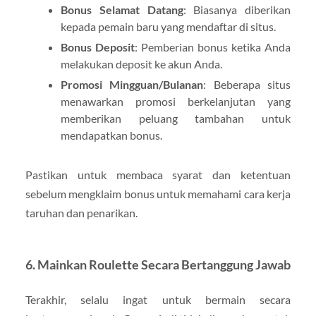
Bonus Selamat Datang
: Biasanya diberikan
kepada pemain baru yang mendaftar di situs.
Bonus Deposit
: Pemberian bonus ketika Anda
melakukan deposit ke akun Anda.
Promosi Mingguan/Bulanan
: Beberapa situs
menawarkan promosi berkelanjutan yang
memberikan peluang tambahan untuk
mendapatkan bonus.
Pastikan untuk membaca syarat dan ketentuan
sebelum mengklaim bonus untuk memahami cara kerja
taruhan dan penarikan.
6. Mainkan Roulette Secara Bertanggung Jawab
Terakhir, selalu ingat untuk bermain secara