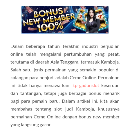
Dalam beberapa tahun terakhir, industri perjudian
online telah mengalami pertumbuhan yang pesat,
terutama di daerah Asia Tenggara, termasuk Kamboja.
Salah satu jenis permainan yang semakin populer di
kalangan para penjudi adalah Ceme Online. Permainan
ini tidak hanya menawarkan
rtp gadunslot
keseruan
dan tantangan, tetapi juga berbagai bonus menarik
bagi para pemain baru. Dalam artikel ini, kita akan
membahas tentang slot judi Kamboja, khususnya
permainan Ceme Online dengan bonus new member
yang langsung gacor.