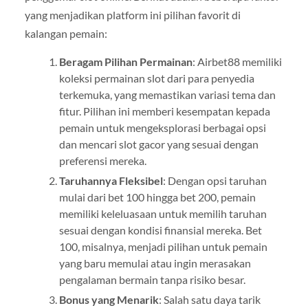
yang menjadikan platform ini pilihan favorit di
kalangan pemain:
Beragam Pilihan Permainan
: Airbet88 memiliki
koleksi permainan slot dari para penyedia
terkemuka, yang memastikan variasi tema dan
fitur. Pilihan ini memberi kesempatan kepada
pemain untuk mengeksplorasi berbagai opsi
dan mencari slot gacor yang sesuai dengan
preferensi mereka.
Taruhannya Fleksibel
: Dengan opsi taruhan
mulai dari bet 100 hingga bet 200, pemain
memiliki keleluasaan untuk memilih taruhan
sesuai dengan kondisi finansial mereka. Bet
100, misalnya, menjadi pilihan untuk pemain
yang baru memulai atau ingin merasakan
pengalaman bermain tanpa risiko besar.
Bonus yang Menarik
: Salah satu daya tarik