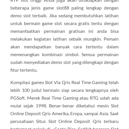
beberapa jenis game slot88 paling lengkap dengan
demo slot terbaik. Jika sedang membutuhkan latihan
untuk bermain game slot secara gratis tentu dengan
memanfaatkan permainan gratisan ini anda bisa
melakukan kegiatan latihan sebaik mungkin. Pemain
akan mendapatkan banyak cara tertentu dalam
memenangkan kombinasi simbol. Semua permainan
sudah menyediakan demo slot yang dilengkapi dengan
fitur tertentu.
Kompilasi games Slot Via Qris Real Time Gaming telah
lebih 100 judul bermain siap secara lengkapnya oleh
PGSoft. Merek Real Time Gaming atau RTG udah ada
mulai sejak 1998. Benar-benar diketahui mesin Slot
Online Deposit Qris Amerika, Eropa, sampai Asia. Saat
perusahaan Situs Slot Online Deposit Qris terbaru
bertempat pokok di , Costa Rica. Sedikit bocoran Slot