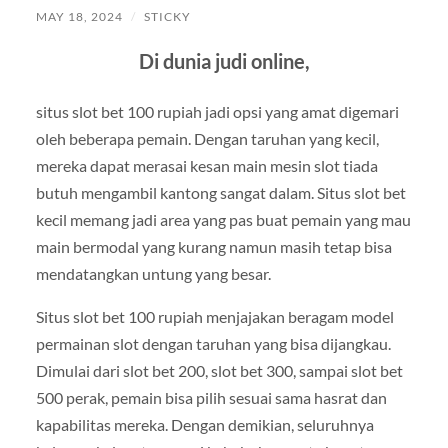
MAY 18, 2024
/
STICKY
Di dunia judi online,
situs slot bet 100 rupiah jadi opsi yang amat digemari
oleh beberapa pemain. Dengan taruhan yang kecil,
mereka dapat merasai kesan main mesin slot tiada
butuh mengambil kantong sangat dalam. Situs slot bet
kecil memang jadi area yang pas buat pemain yang mau
main bermodal yang kurang namun masih tetap bisa
mendatangkan untung yang besar.
Situs slot bet 100 rupiah menjajakan beragam model
permainan slot dengan taruhan yang bisa dijangkau.
Dimulai dari slot bet 200, slot bet 300, sampai slot bet
500 perak, pemain bisa pilih sesuai sama hasrat dan
kapabilitas mereka. Dengan demikian, seluruhnya