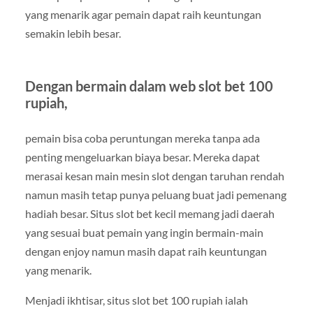
yang menarik agar pemain dapat raih keuntungan
semakin lebih besar.
Dengan bermain dalam web slot bet 100
rupiah,
pemain bisa coba peruntungan mereka tanpa ada
penting mengeluarkan biaya besar. Mereka dapat
merasai kesan main mesin slot dengan taruhan rendah
namun masih tetap punya peluang buat jadi pemenang
hadiah besar. Situs slot bet kecil memang jadi daerah
yang sesuai buat pemain yang ingin bermain-main
dengan enjoy namun masih dapat raih keuntungan
yang menarik.
Menjadi ikhtisar, situs slot bet 100 rupiah ialah