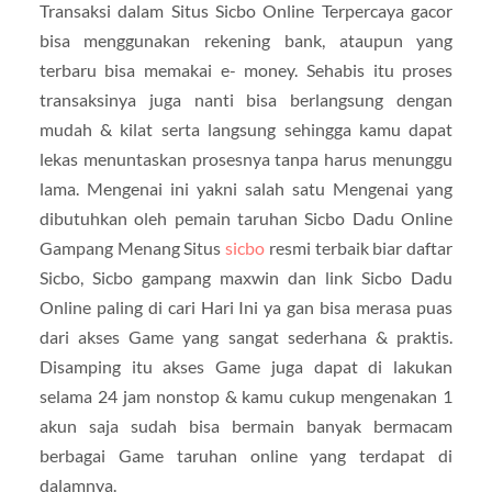
Transaksi dalam Situs Sicbo Online Terpercaya gacor
bisa menggunakan rekening bank, ataupun yang
terbaru bisa memakai e- money. Sehabis itu proses
transaksinya juga nanti bisa berlangsung dengan
mudah & kilat serta langsung sehingga kamu dapat
lekas menuntaskan prosesnya tanpa harus menunggu
lama. Mengenai ini yakni salah satu Mengenai yang
dibutuhkan oleh pemain taruhan Sicbo Dadu Online
Gampang Menang Situs
sicbo
resmi terbaik biar daftar
Sicbo, Sicbo gampang maxwin dan link Sicbo Dadu
Online paling di cari Hari Ini ya gan bisa merasa puas
dari akses Game yang sangat sederhana & praktis.
Disamping itu akses Game juga dapat di lakukan
selama 24 jam nonstop & kamu cukup mengenakan 1
akun saja sudah bisa bermain banyak bermacam
berbagai Game taruhan online yang terdapat di
dalamnya.