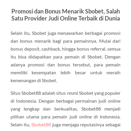
Promosi dan Bonus Menarik Sbobet, Salah
Satu Provider Judi Online Terbaik di Dunia
Selain itu, Sbobet juga menawarkan berbagai promosi
dan bonus menarik bagi para pemainnya. Mulai dari
bonus deposit, cashback, hingga bonus referral, semua
itu bisa didapatkan para pemain di Sbobet. Dengan
adanya promosi dan bonus tersebut, para pemain
memiliki kesempatan lebih besar untuk meraih
kemenangan di Sbobet.
Situs Sbobet88 adalah situs resmi Sbobet yang populer
di Indonesia. Dengan berbagai permainan judi online
yang lengkap dan berkualitas, Sbobet88 menjadi
pilihan utama para pemain judi online di Indonesia.
Selain itu,
Sbobet88
juga menjaga reputasinya sebagai