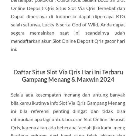
Online Deposit Qris Situs Slot Via Qris Terhebat dan
Dapat dipercaya di Indonesia dapat dipercaya RTG
salah satunya, Lucky 8 serta God of Wild. Anda dapat
segera memainkan saat ini seandainya udah
mendaftarkan akun Slot Online Deposit Qris gacor hari
ini.
Daftar Situs Slot Via Qris Hari Ini Terbaru
Gampang Menang & Maxwin 2024
Selalu ada kesempatan menang dan untung banyak
bila kamu ikutinya info Slot Via Qris Gampang Menang
ini bila referensi penting diingat dan tidak bisa
dihiraukan apa lagi untuk bocoran Slot Online Deposit
Qris, karena akan ada beberapa faedah jika kamu meng
ikutinya anjuran dari kami yang telah eksper dan