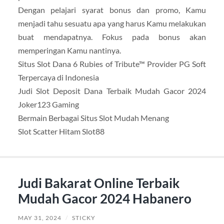
Dengan pelajari syarat bonus dan promo, Kamu
menjadi tahu sesuatu apa yang harus Kamu melakukan
buat mendapatnya. Fokus pada bonus akan
memperingan Kamu nantinya.
Situs Slot Dana 6 Rubies of Tribute™ Provider PG Soft
Terpercaya di Indonesia
Judi Slot Deposit Dana Terbaik Mudah Gacor 2024
Joker123 Gaming
Bermain Berbagai Situs Slot Mudah Menang
Slot Scatter Hitam Slot88
Judi Bakarat Online Terbaik
Mudah Gacor 2024 Habanero
MAY 31, 2024
/
STICKY