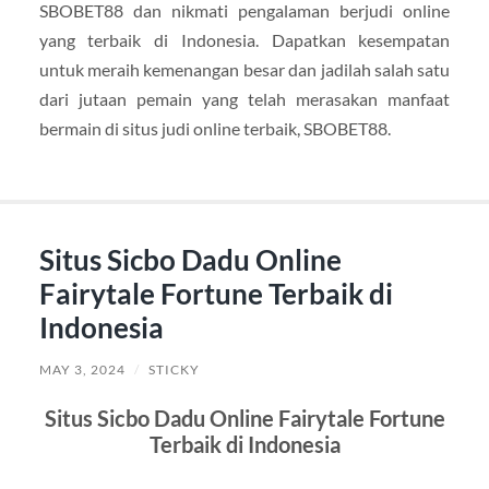
SBOBET88 dan nikmati pengalaman berjudi online
yang terbaik di Indonesia. Dapatkan kesempatan
untuk meraih kemenangan besar dan jadilah salah satu
dari jutaan pemain yang telah merasakan manfaat
bermain di situs judi online terbaik, SBOBET88.
Situs Sicbo Dadu Online
Fairytale Fortune Terbaik di
Indonesia
MAY 3, 2024
/
STICKY
Situs Sicbo Dadu Online Fairytale Fortune
Terbaik di Indonesia