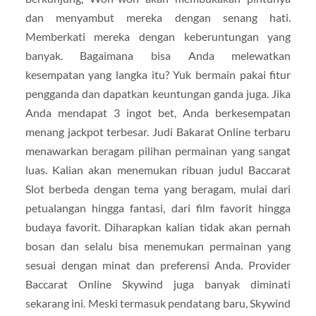
dan menyambut mereka dengan senang hati.
Memberkati mereka dengan keberuntungan yang
banyak. Bagaimana bisa Anda melewatkan
kesempatan yang langka itu? Yuk bermain pakai fitur
pengganda dan dapatkan keuntungan ganda juga. Jika
Anda mendapat 3 ingot bet, Anda berkesempatan
menang jackpot terbesar. Judi Bakarat Online terbaru
menawarkan beragam pilihan permainan yang sangat
luas. Kalian akan menemukan ribuan judul Baccarat
Slot berbeda dengan tema yang beragam, mulai dari
petualangan hingga fantasi, dari film favorit hingga
budaya favorit. Diharapkan kalian tidak akan pernah
bosan dan selalu bisa menemukan permainan yang
sesuai dengan minat dan preferensi Anda. Provider
Baccarat Online Skywind juga banyak diminati
sekarang ini. Meski termasuk pendatang baru, Skywind