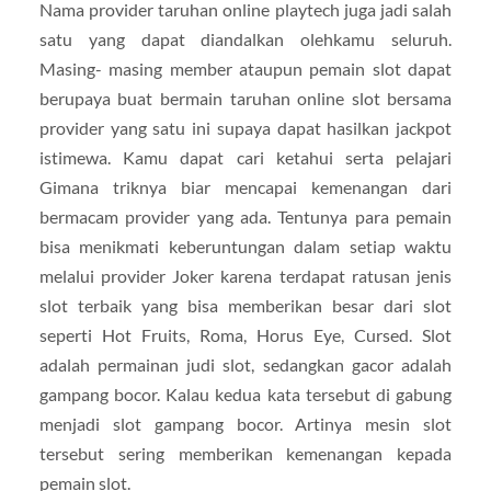
Nama provider taruhan online playtech juga jadi salah
satu yang dapat diandalkan olehkamu seluruh.
Masing- masing member ataupun pemain slot dapat
berupaya buat bermain taruhan online slot bersama
provider yang satu ini supaya dapat hasilkan jackpot
istimewa. Kamu dapat cari ketahui serta pelajari
Gimana triknya biar mencapai kemenangan dari
bermacam provider yang ada. Tentunya para pemain
bisa menikmati keberuntungan dalam setiap waktu
melalui provider Joker karena terdapat ratusan jenis
slot terbaik yang bisa memberikan besar dari slot
seperti Hot Fruits, Roma, Horus Eye, Cursed. Slot
adalah permainan judi slot, sedangkan gacor adalah
gampang bocor. Kalau kedua kata tersebut di gabung
menjadi slot gampang bocor. Artinya mesin slot
tersebut sering memberikan kemenangan kepada
pemain slot.