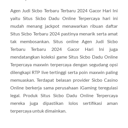
Agen Judi Sicbo Terbaru Terbaru 2024 Gacor Hari Ini
yaitu Situs Sicbo Dadu Online Terpercaya hari ini
mudah menang jackpot menawarkan ribuan daftar
Situs Sicbo Terbaru 2024 pastinya menarik serta amat
tak membosankan. Situs online Agen Judi Sicbo
Terbaru Terbaru 2024 Gacor Hari Ini juga
mendatangkan koleksi game Situs Sicbo Dadu Online
Terpercaya maxwin terpercaya dengan segudang opsi
dilengkapi RTP live tertinggi serta poin maxwin paling
memuaskan. Terdapat belasan provider Sicbo Casino
Online berkerja sama perusahaan iGaming teregulasi
legal. Produk Situs Sicbo Dadu Online Terpercaya
mereka juga dipastikan lolos sertifikasi aman
terpercaya untuk dimainkan.