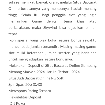
sukses memikat banyak orang melalui Situs Baccarat
Online besutannya yang mempunyai hadiah menang
tinggi. Selain itu, bagi penggila slot yang ingin
memainkan Game dengan tema khas atau
berkaraketer, maka Skywind bisa dijadikan pilihan
tepat.
Ikon spesial yang bisa buka feature bonus sewaktu
muncul pada jumlah tersendiri. Masing-masing games
slot miliki ketetapan jumlah scatter yang berlainan
untuk menghidupkan feature bonusnya.
Melakukan Deposit di Situs Baccarat Online Gampang
Menang Maxwin 2024 Hari Ini Terbaru 2024
Situs Judi Baccarat Online PG Soft.
Spin Spasi 20 x (0.40)
Merespons Rating Terbaru
Fleksibilitas Deposit
IDN Poker