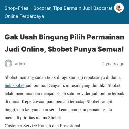
Shop-Fries – Bocoran Tips Bermain Judi Baccarat
Online Terpercaya
Gak Usah Bingung Pilih Permainan
Judi Online, Sbobet Punya Semua!
admin
2 years ago
Sbobet memang sudah tidak diragukan lagi reputasinya di dunia
link sbobet
judi online. Dengan izin resmi yang dimiliki, Sbobet
telah mendunia dan menjadi salah satu provider judi online terbaik
di dunia. Kepercayaan para pemain terhadap Sbobet sangat
tinggi, dan kenyamanan serta keamanan para pemain selalu
menjadi prioritas utama Sbobet.
Customer Service Ramah dan Profesional