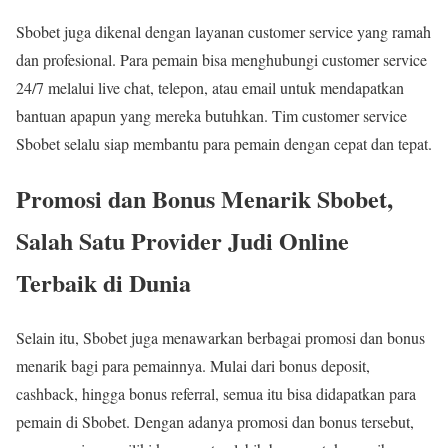
Sbobet juga dikenal dengan layanan customer service yang ramah
dan profesional. Para pemain bisa menghubungi customer service
24/7 melalui live chat, telepon, atau email untuk mendapatkan
bantuan apapun yang mereka butuhkan. Tim customer service
Sbobet selalu siap membantu para pemain dengan cepat dan tepat.
Promosi dan Bonus Menarik Sbobet,
Salah Satu Provider Judi Online
Terbaik di Dunia
Selain itu, Sbobet juga menawarkan berbagai promosi dan bonus
menarik bagi para pemainnya. Mulai dari bonus deposit,
cashback, hingga bonus referral, semua itu bisa didapatkan para
pemain di Sbobet. Dengan adanya promosi dan bonus tersebut,