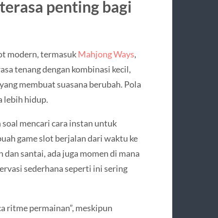
erasa penting bagi
lot modern, termasuk
Mahjong Ways
,
asa tenang dengan kombinasi kecil,
 yang membuat suasana berubah. Pola
 lebih hidup.
oal mencari cara instan untuk
uah game slot berjalan dari waktu ke
n dan santai, ada juga momen di mana
rvasi sederhana seperti ini sering
 ritme permainan”, meskipun