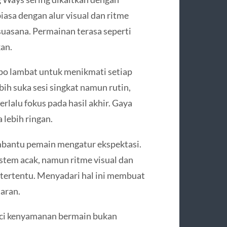
asa dengan alur visual dan ritme
uasana. Permainan terasa seperti
an.
o lambat untuk menikmati setiap
ih suka sesi singkat namun rutin,
lalu fokus pada hasil akhir. Gaya
lebih ringan.
mbantu pemain mengatur ekspektasi.
stem acak, namun ritme visual dan
 tertentu. Menyadari hal ini membuat
aran.
ci kenyamanan bermain bukan