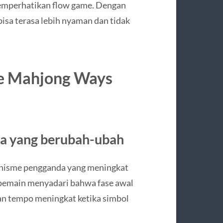
emperhatikan flow game. Dengan
sa terasa lebih nyaman dan tidak
ne Mahjong Ways
a yang berubah-ubah
anisme pengganda yang meningkat
 pemain menyadari bahwa fase awal
han tempo meningkat ketika simbol