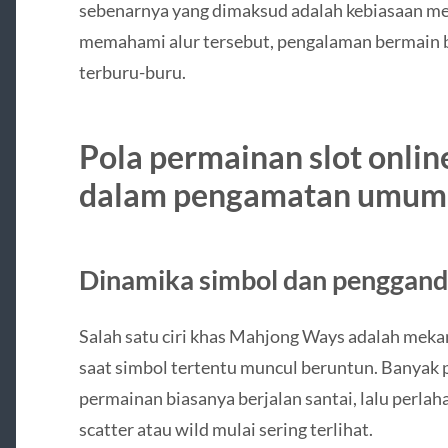
sebenarnya yang dimaksud adalah kebiasaan m
memahami alur tersebut, pengalaman bermain bi
terburu-buru.
Pola permainan slot onli
dalam pengamatan umum
Dinamika simbol dan penggand
Salah satu ciri khas Mahjong Ways adalah mek
saat simbol tertentu muncul beruntun. Banyak
permainan biasanya berjalan santai, lalu perla
scatter atau wild mulai sering terlihat.