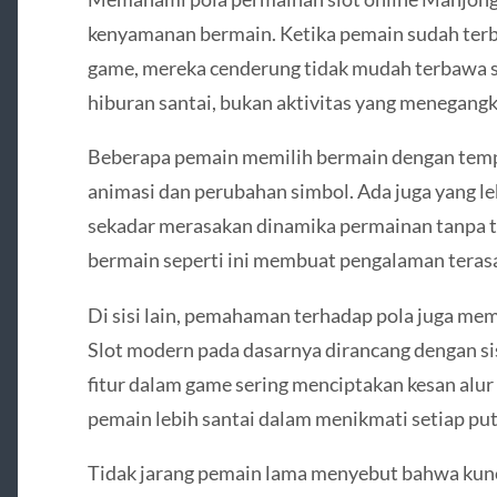
kenyamanan bermain. Ketika pemain sudah terbi
game, mereka cenderung tidak mudah terbawa s
hiburan santai, bukan aktivitas yang menegangk
Beberapa pemain memilih bermain dengan temp
animasi dan perubahan simbol. Ada juga yang leb
sekadar merasakan dinamika permainan tanpa ter
bermain seperti ini membuat pengalaman terasa 
Di sisi lain, pemahaman terhadap pola juga me
Slot modern pada dasarnya dirancang dengan si
fitur dalam game sering menciptakan kesan alur
pemain lebih santai dalam menikmati setiap put
Tidak jarang pemain lama menyebut bahwa kun