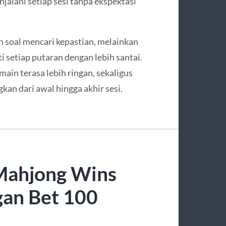
lani setiap sesi tanpa ekspektasi
 soal mencari kepastian, melainkan
 setiap putaran dengan lebih santai.
ain terasa lebih ringan, sekaligus
n dari awal hingga akhir sesi.
Mahjong Wins
gan Bet 100