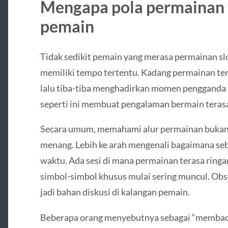
Mengapa pola permainan t
pemain
Tidak sedikit pemain yang merasa permainan s
memiliki tempo tertentu. Kadang permainan ter
lalu tiba-tiba menghadirkan momen pengganda
seperti ini membuat pengalaman bermain terasa
Secara umum, memahami alur permainan bukan s
menang. Lebih ke arah mengenali bagaimana seb
waktu. Ada sesi di mana permainan terasa ringa
simbol-simbol khusus mulai sering muncul. Obse
jadi bahan diskusi di kalangan pemain.
Beberapa orang menyebutnya sebagai “membaca