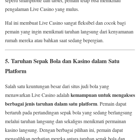
seperti smartphone dan tablet, pemain tetap bisa menikmati
pengalaman Live Casino yang mulus.
Hal ini membuat Live Casino sangat fleksibel dan cocok bagi
pemain yang ingin menikmati taruhan langsung dari kenyamanan
rumah mereka atau bahkan saat sedang bepergian.
5. Taruhan Sepak Bola dan Kasino dalam Satu
Platform
Salah satu keuntungan besar dari situs judi bola yang
kemampuan untuk mengakses
menawarkan Live Casino adalah
berbagai jenis taruhan dalam satu platform
. Pemain dapat
bertaruh pada pertandingan sepak bola yang sedang berlangsung
melalui taruhan langsung dan sekaligus menikmati permainan
kasino langsung. Dengan berbagai pilihan ini, pemain dapat
mengalihkan perhatian mereka antara taruhan sepak bola dan