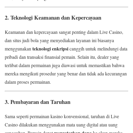
2. Teknologi Keamanan dan Kepercayaan
Keamanan dan kepercayaan sangat penting dalam Live Casino,
dan situs judi bola yang menyediakan layanan ini biasanya
teknologi enkripsi
menggunakan
canggih untuk melindungi data
pribadi dan transaksi finansial pemain. Selain itu, dealer yang
terlibat dalam permainan juga diawasi untuk memastikan bahwa
mereka mengikuti prosedur yang benar dan tidak ada kecurangan
dalam proses permainan.
3. Pembayaran dan Taruhan
Sama seperti permainan kasino konvensional, taruhan di Live
Casino dilakukan menggunakan mata uang digital atau uang
menyetorkan dana
sungguhan. Pemain dapat
ke akun mereka