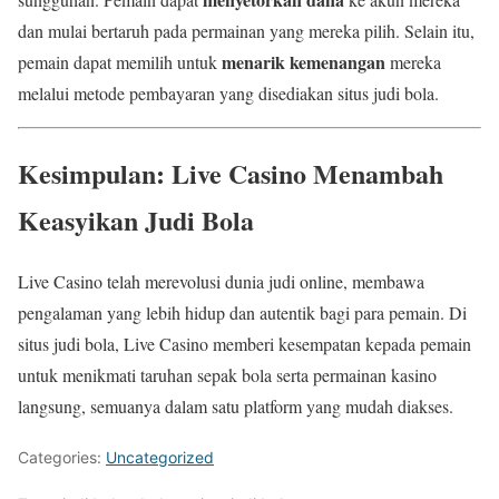
dan mulai bertaruh pada permainan yang mereka pilih. Selain itu,
menarik kemenangan
pemain dapat memilih untuk
mereka
melalui metode pembayaran yang disediakan situs judi bola.
Kesimpulan: Live Casino Menambah
Keasyikan Judi Bola
Live Casino telah merevolusi dunia judi online, membawa
pengalaman yang lebih hidup dan autentik bagi para pemain. Di
situs judi bola, Live Casino memberi kesempatan kepada pemain
untuk menikmati taruhan sepak bola serta permainan kasino
langsung, semuanya dalam satu platform yang mudah diakses.
Categories:
Uncategorized