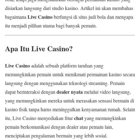
disiarkan langsung dari studio kasino. Artikel ini akan membahas
Live Casino
bagaimana
berfungsi di situs judi bola dan mengapa
itu menjadi pilihan utama bagi banyak pemain.
Apa Itu Live Casino?
Live Casino
adalah sebuah platform taruhan yang
memungkinkan pemain untuk menikmati permainan kasino secara
langsung dengan menggunakan teknologi streaming. Pemain
dealer nyata
dapat berinteraksi dengan
melalui video langsung,
yang memungkinkan mereka untuk merasakan sensasi bermain di
kasino fisik tanpa harus meninggalkan kenyamanan rumah. Selain
chat
itu, Live Casino menyediakan fitur
yang memungkinkan
pemain berkomunikasi dengan dealer atau pemain lain,
menciptakan pengalaman bermain yang lebih sosial.