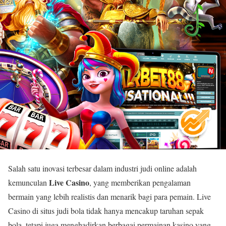
Salah satu inovasi terbesar dalam industri judi online adalah
Live Casino
kemunculan
, yang memberikan pengalaman
bermain yang lebih realistis dan menarik bagi para pemain. Live
Casino di situs judi bola tidak hanya mencakup taruhan sepak
bola, tetapi juga menghadirkan berbagai permainan kasino yang