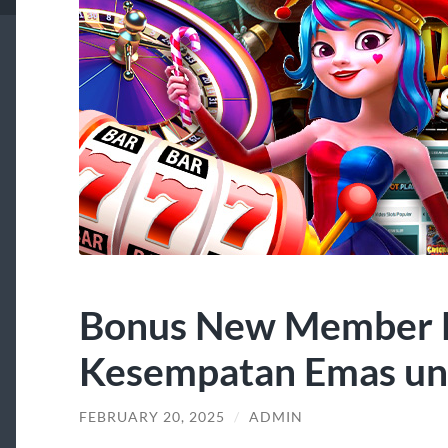
Bonus New Member B
Kesempatan Emas un
FEBRUARY 20, 2025
/
ADMIN