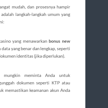
angat mudah, dan prosesnya hampir
ut adalah langkah-langkah umum yang
ni:
 kasino yang menawarkan
bonus new
n data yang benar dan lengkap, seperti
okumen identitas (jika diperlukan).
ino mungkin meminta Anda untuk
gunggah dokumen seperti KTP atau
untuk memastikan keamanan akun Anda