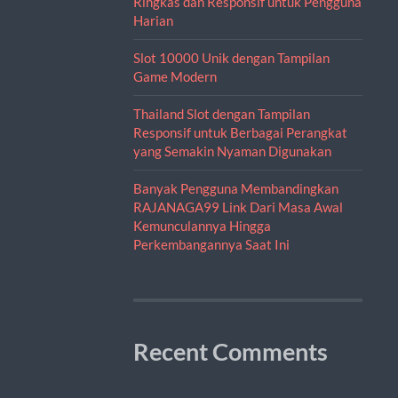
Ringkas dan Responsif untuk Pengguna
Harian
Slot 10000 Unik dengan Tampilan
Game Modern
Thailand Slot dengan Tampilan
Responsif untuk Berbagai Perangkat
yang Semakin Nyaman Digunakan
Banyak Pengguna Membandingkan
RAJANAGA99 Link Dari Masa Awal
Kemunculannya Hingga
Perkembangannya Saat Ini
Recent Comments