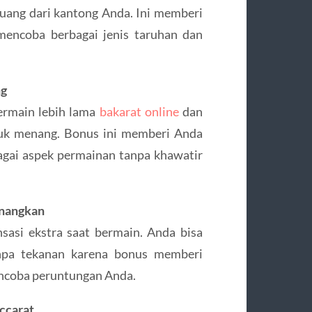
uang dari kantong Anda. Ini memberi
encoba berbagai jenis taruhan dan
ng
ermain lebih lama
bakarat online
dan
tuk menang. Bonus ini memberi Anda
gai aspek permainan tanpa khawatir
nangkan
asi ekstra saat bermain. Anda bisa
npa tekanan karena bonus memberi
ncoba peruntungan Anda.
ccarat