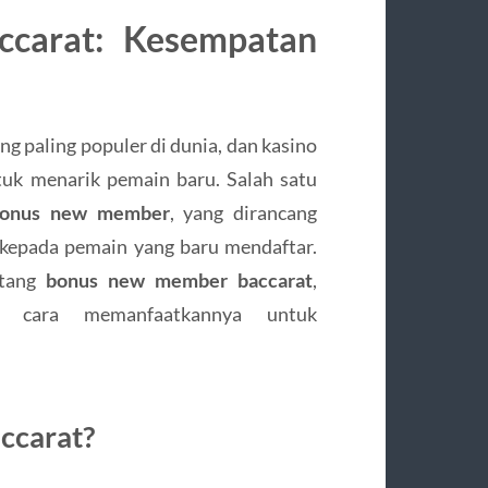
carat: Kesempatan
ng paling populer di dunia, dan kasino
uk menarik pemain baru. Salah satu
onus new member
, yang dirancang
kepada pemain yang baru mendaftar.
ntang
bonus new member baccarat
,
a cara memanfaatkannya untuk
ccarat?