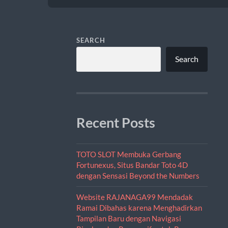
SEARCH
Search
Recent Posts
TOTO SLOT Membuka Gerbang
Fortunexus, Situs Bandar Toto 4D
dengan Sensasi Beyond the Numbers
Website RAJANAGA99 Mendadak
Ramai Dibahas karena Menghadirkan
Tampilan Baru dengan Navigasi