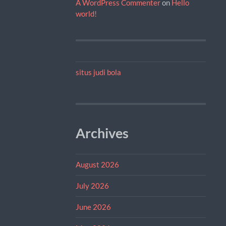
A WordPress Commenter
on
Hello
world!
situs judi bola
Archives
August 2026
July 2026
June 2026