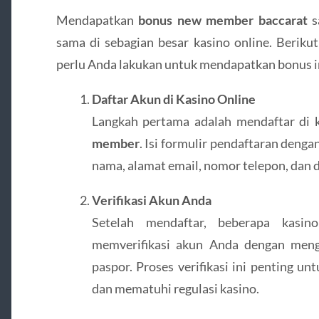
Mendapatkan
bonus new member baccarat
s
sama di sebagian besar kasino online. Berik
perlu Anda lakukan untuk mendapatkan bonus i
Daftar Akun di Kasino Online
Langkah pertama adalah mendaftar di
member
. Isi formulir pendaftaran denga
nama, alamat email, nomor telepon, dan d
Verifikasi Akun Anda
Setelah mendaftar, beberapa kas
memverifikasi akun Anda dengan men
paspor. Proses verifikasi ini penting 
dan mematuhi regulasi kasino.