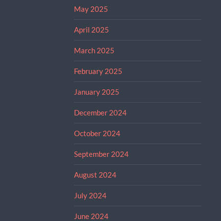
May 2025
April 2025
March 2025
February 2025
January 2025
December 2024
October 2024
September 2024
August 2024
July 2024
June 2024