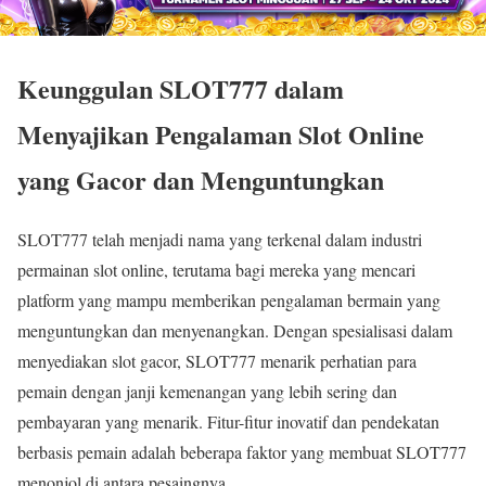
Keunggulan SLOT777 dalam
Menyajikan Pengalaman Slot Online
yang Gacor dan Menguntungkan
SLOT777 telah menjadi nama yang terkenal dalam industri
permainan slot online, terutama bagi mereka yang mencari
platform yang mampu memberikan pengalaman bermain yang
menguntungkan dan menyenangkan. Dengan spesialisasi dalam
menyediakan slot gacor, SLOT777 menarik perhatian para
pemain dengan janji kemenangan yang lebih sering dan
pembayaran yang menarik. Fitur-fitur inovatif dan pendekatan
berbasis pemain adalah beberapa faktor yang membuat SLOT777
menonjol di antara pesaingnya.