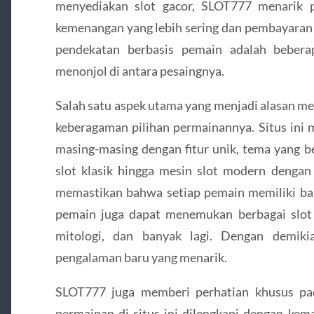
menyediakan slot gacor, SLOT777 menarik p
kemenangan yang lebih sering dan pembayaran y
pendekatan berbasis pemain adalah beber
menonjol di antara pesaingnya.
Salah satu aspek utama yang menjadi alasan m
keberagaman pilihan permainannya. Situs ini 
masing-masing dengan fitur unik, tema yang b
slot klasik hingga mesin slot modern denga
memastikan bahwa setiap pemain memiliki banya
pemain juga dapat menemukan berbagai slot b
mitologi, dan banyak lagi. Dengan demiki
pengalaman baru yang menarik.
SLOT777 juga memberi perhatian khusus pad
permainan di situs ini dilengkapi dengan ke