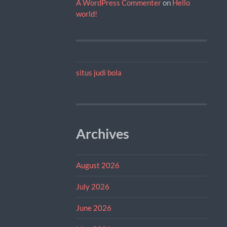
A WordPress Commenter
on
Hello
world!
situs judi bola
Archives
August 2026
July 2026
June 2026