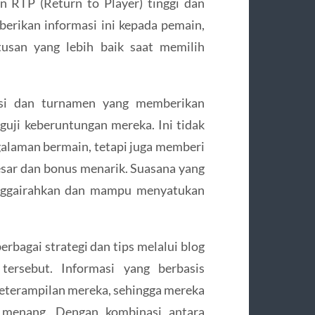
 RTP (Return to Player) tinggi dan
erikan informasi ini kepada pemain,
an yang lebih baik saat memilih
isi dan turnamen yang memberikan
ji keberuntungan mereka. Ini tidak
laman bermain, tetapi juga memberi
sar dan bonus menarik. Suasana yang
enggairahkan dan mampu menyatukan
rbagai strategi dan tips melalui blog
ersebut. Informasi yang berbasis
terampilan mereka, sehingga mereka
 menang. Dengan kombinasi antara