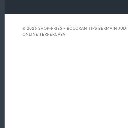
© 2026
SHOP-FRIES – BOCORAN TIPS BERMAIN JUD
ONLINE TERPERCAYA