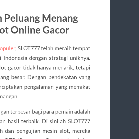
 Peluang Menang
ot Online Gacor
populer
, SLOT777 telah meraih tempat
di Indonesia dengan strategi uniknya.
t gacor tidak hanya menarik, tetapi
ang besar. Dengan pendekatan yang
enciptakan pengalaman yang memikat
enangan.
ngan terbesar bagi para pemain adalah
 hasil terbaik. Di sinilah SLOT777
uh dan pengujian mesin slot, mereka