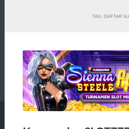
TAG:
DAFTAR S