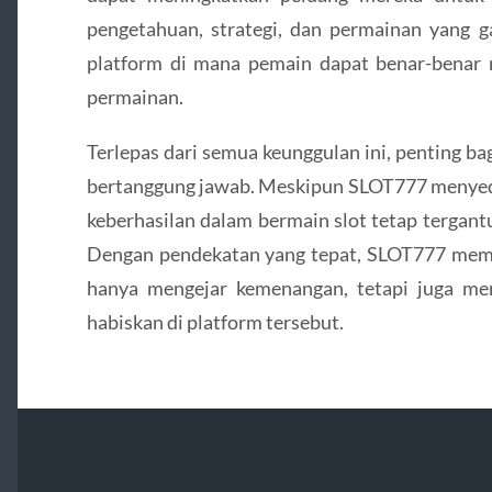
pengetahuan, strategi, dan permainan yang g
platform di mana pemain dapat benar-benar m
permainan.
Terlepas dari semua keunggulan ini, penting b
bertanggung jawab. Meskipun SLOT777 menyed
keberhasilan dalam bermain slot tetap tergant
Dengan pendekatan yang tepat, SLOT777 mem
hanya mengejar kemenangan, tetapi juga m
habiskan di platform tersebut.