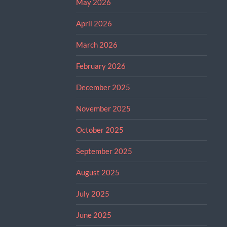
May 2026
April 2026
March 2026
February 2026
December 2025
November 2025
October 2025
September 2025
August 2025
July 2025
June 2025