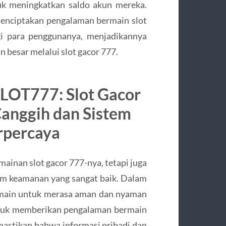
uk meningkatkan saldo akun mereka.
menciptakan pengalaman bermain slot
 para penggunanya, menjadikannya
besar melalui slot gacor 777.
LOT777: Slot Gacor
anggih dan Sistem
rpercaya
mainan slot gacor 777-nya, tetapi juga
em keamanan yang sangat baik. Dalam
pemain untuk merasa aman dan nyaman
ntuk memberikan pengalaman bermain
mastikan bahwa informasi pribadi dan