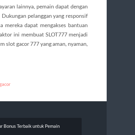
ayaran lainnya, pemain dapat dengan
 Dukungan pelanggan yang responsif
ena mereka dapat mengakses bantuan
aktor ini membuat SLOT777 menjadi
rm slot gacor 777 yang aman, nyaman,
gacor
ur Bonus Terbaik untuk Pemain