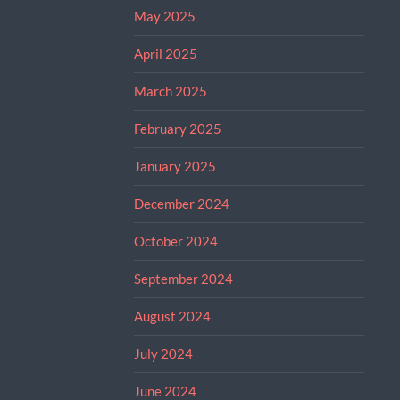
May 2025
April 2025
March 2025
February 2025
January 2025
December 2024
October 2024
September 2024
August 2024
July 2024
June 2024