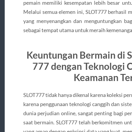
pemain memiliki kesempatan lebih besar unt
Melalui semua elemen ini, SLOT777 berhasil 
yang menyenangkan dan menguntungkan bagi
sebagai tempat utama untuk meraih kemenangan 
Keuntungan Bermain di S
777 dengan Teknologi C
Keamanan Te
SLOT777 tidak hanya dikenal karena koleksi per
karena penggunaan teknologi canggih dan sist
dunia perjudian online, sangat penting bagi 
saat bermain. SLOT777 telah berkomitmen u
yang aman dengan enkripsi data yang kuat, me