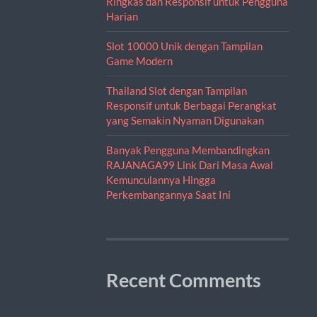
Ringkas dan Responsif untuk Pengguna
Harian
Slot 10000 Unik dengan Tampilan
Game Modern
Thailand Slot dengan Tampilan
Responsif untuk Berbagai Perangkat
yang Semakin Nyaman Digunakan
Banyak Pengguna Membandingkan
RAJANAGA99 Link Dari Masa Awal
Kemunculannya Hingga
Perkembangannya Saat Ini
Recent Comments