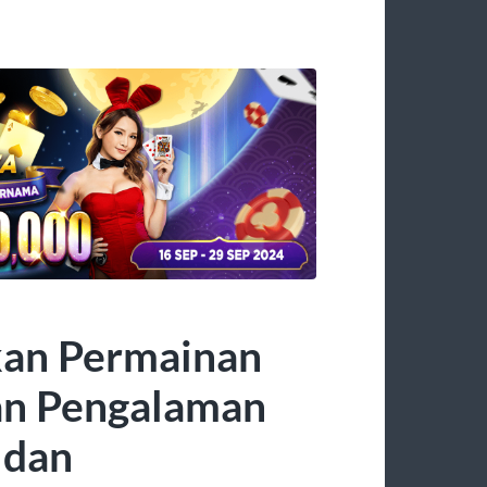
an Permainan
an Pengalaman
 dan