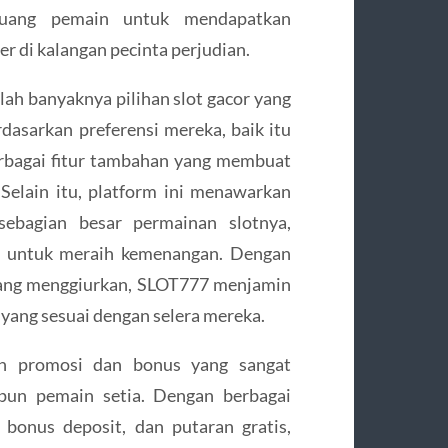
luang pemain untuk mendapatkan
 di kalangan pecinta perjudian.
h banyaknya pilihan slot gacor yang
dasarkan preferensi mereka, baik itu
erbagai fitur tambahan yang membuat
 Selain itu, platform ini menawarkan
sebagian besar permainan slotnya,
r untuk meraih kemenangan. Dengan
yang menggiurkan, SLOT777 menjamin
ang sesuai dengan selera mereka.
n promosi dan bonus yang sangat
un pemain setia. Dengan berbagai
bonus deposit, dan putaran gratis,