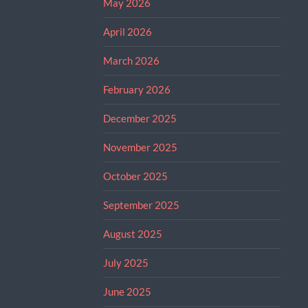
May 2026
April 2026
March 2026
February 2026
December 2025
November 2025
October 2025
September 2025
August 2025
July 2025
June 2025