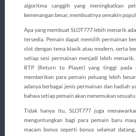
algoritma canggih yang meningkatkan pe
kemenangan besar, membuatnya semakin populer
Apa yang membuat SLOT777 lebih menarik adala
tersedia. Pemain dapat memilih permainan ber
slot dengan tema klasik atau modern, serta b
setiap sesi permainan menjadi lebih menarik.
RTP (Return to Player) yang tinggi pada 
memberikan para pemain peluang lebih besa
adanya berbagai jenis permainan dan hadiah 
bahwa setiap pemain akan menemukan sesuatu y
Tidak hanya itu, SLOT777 juga menawarka
menguntungkan bagi para pemain baru maup
macam bonus seperti bonus selamat datang, 