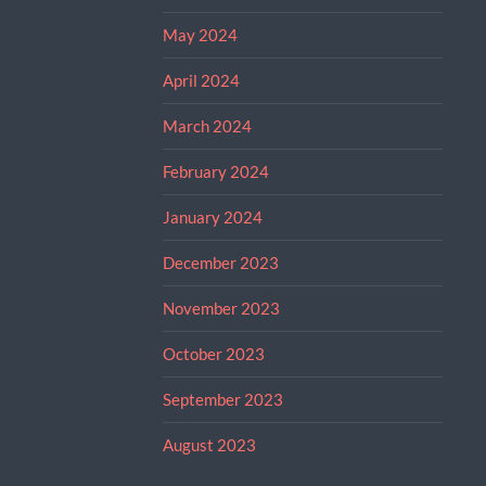
May 2024
April 2024
March 2024
February 2024
January 2024
December 2023
November 2023
October 2023
September 2023
August 2023