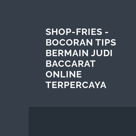
SHOP-FRIES -
BOCORAN TIPS
BERMAIN JUDI
BACCARAT
ONLINE
TERPERCAYA