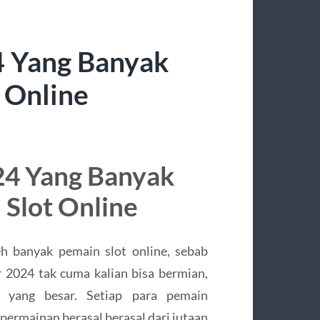
4 Yang Banyak
 Online
024 Yang Banyak
 Slot Online
eh banyak pemain slot online, sebab
 2024 tak cuma kalian bisa bermian,
n yang besar. Setiap para pemain
 permainan berasal berasal dari jutaan