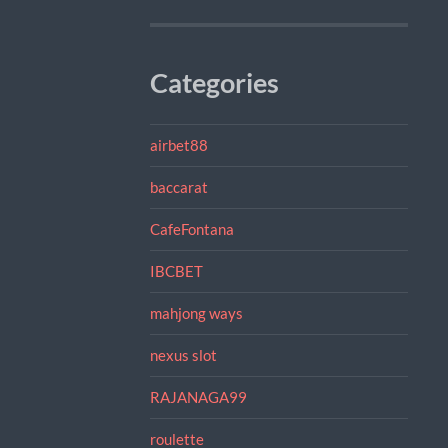
Categories
airbet88
baccarat
CafeFontana
IBCBET
mahjong ways
nexus slot
RAJANAGA99
roulette