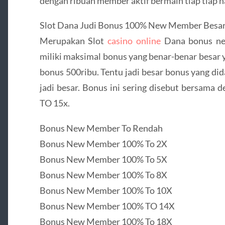
dengan ribuan member aktif bermain tiap tiap h
Slot Dana Judi Bonus 100% New Member Besa
Merupakan Slot
casino online
Dana bonus new
miliki maksimal bonus yang benar-benar besar
bonus 500ribu. Tentu jadi besar bonus yang di
jadi besar. Bonus ini sering disebut bersam
TO 15x.
Bonus New Member To Rendah
Bonus New Member 100% To 2X
Bonus New Member 100% To 5X
Bonus New Member 100% To 8X
Bonus New Member 100% To 10X
Bonus New Member 100% TO 14X
Bonus New Member 100% To 18X