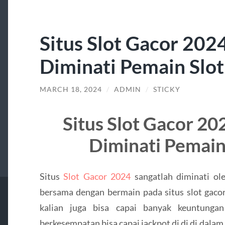
Situs Slot Gacor 202
Diminati Pemain Slot
MARCH 18, 2024
/
ADMIN
/
STICKY
Situs Slot Gacor 2
Diminati Pemain
Situs
Slot Gacor 2024
sangatlah diminati ol
bersama dengan bermain pada situs slot gacor
kalian juga bisa capai banyak keuntunga
berkesempatan bisa capai jackpot di di di dalam