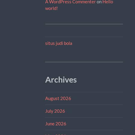
A WordPress Commenter
on
Hello
world!
situs judi bola
Archives
August 2026
July 2026
June 2026