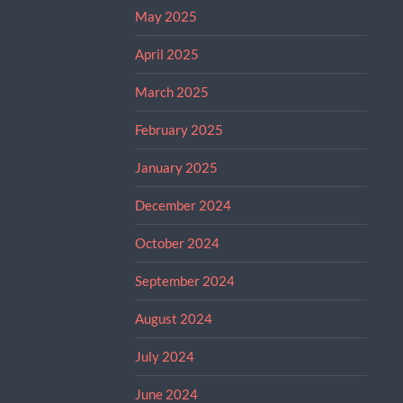
May 2025
April 2025
March 2025
February 2025
January 2025
December 2024
October 2024
September 2024
August 2024
July 2024
June 2024