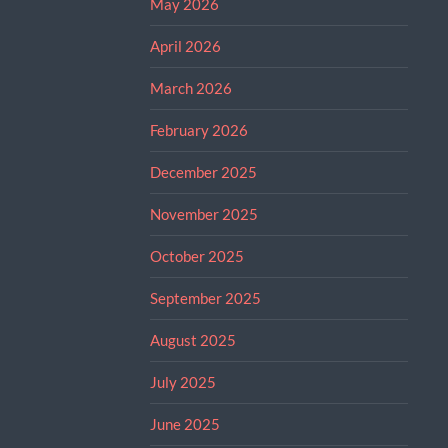
May 2026
April 2026
March 2026
February 2026
December 2025
November 2025
October 2025
September 2025
August 2025
July 2025
June 2025