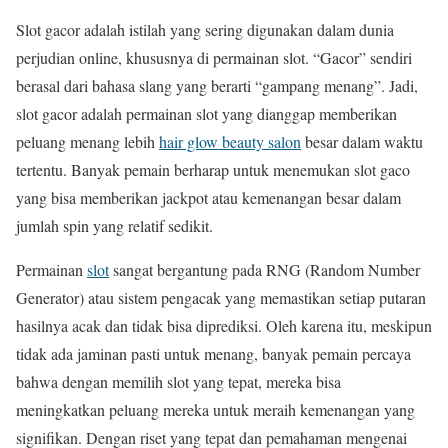
Slot gacor adalah istilah yang sering digunakan dalam dunia
perjudian online, khususnya di permainan slot. “Gacor” sendiri
berasal dari bahasa slang yang berarti “gampang menang”. Jadi,
slot gacor adalah permainan slot yang dianggap memberikan
peluang menang lebih
hair glow beauty salon
besar dalam waktu
tertentu. Banyak pemain berharap untuk menemukan slot gaco
yang bisa memberikan jackpot atau kemenangan besar dalam
jumlah spin yang relatif sedikit.
Permainan
slot
sangat bergantung pada RNG (Random Number
Generator) atau sistem pengacak yang memastikan setiap putaran
hasilnya acak dan tidak bisa diprediksi. Oleh karena itu, meskipun
tidak ada jaminan pasti untuk menang, banyak pemain percaya
bahwa dengan memilih slot yang tepat, mereka bisa
meningkatkan peluang mereka untuk meraih kemenangan yang
signifikan. Dengan riset yang tepat dan pemahaman mengenai