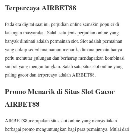
Terpercaya AIRBET88
Pada era digital saat ini, perjudian online semakin populer di
kalangan masyarakat. Salah satu jenis perjudian online yang
banyak diminati adalah permainan slot. Slot adalah permainan
yang cukup sederhana namun menarik, dimana pemain hanya
perlu memutar gulungan dan berharap mendapatkan kombinasi
simbol yang menguntungkan. Salah satu situs slot online yang
paling gacor dan terpercaya adalah AIRBET88.
Promo Menarik di Situs Slot Gacor
AIRBET88
AIRBET88 merupakan situs slot online yang menyediakan
berbagai promo menguntungkan bagi para pemainnya. Mulai dari