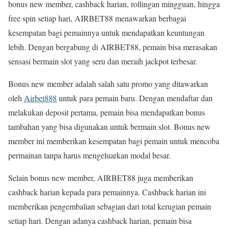
bonus new member, cashback harian, rollingan mingguan, hingga
free spin setiap hari, AIRBET88 menawarkan berbagai
kesempatan bagi pemainnya untuk mendapatkan keuntungan
lebih. Dengan bergabung di AIRBET88, pemain bisa merasakan
sensasi bermain slot yang seru dan meraih jackpot terbesar.
Bonus new member adalah salah satu promo yang ditawarkan
oleh
Airbet888
untuk para pemain baru. Dengan mendaftar dan
melakukan deposit pertama, pemain bisa mendapatkan bonus
tambahan yang bisa digunakan untuk bermain slot. Bonus new
member ini memberikan kesempatan bagi pemain untuk mencoba
permainan tanpa harus mengeluarkan modal besar.
Selain bonus new member, AIRBET88 juga memberikan
cashback harian kepada para pemainnya. Cashback harian ini
memberikan pengembalian sebagian dari total kerugian pemain
setiap hari. Dengan adanya cashback harian, pemain bisa