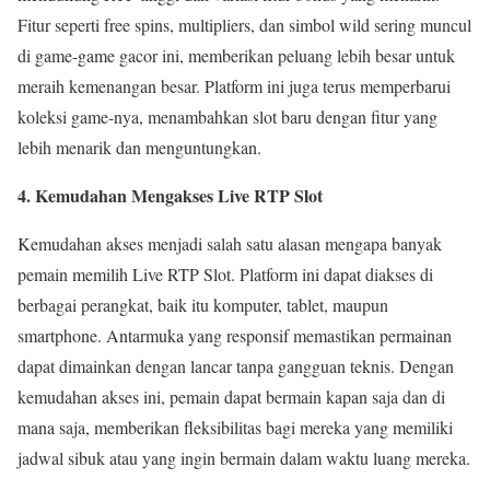
Fitur seperti free spins, multipliers, dan simbol wild sering muncul
di game-game gacor ini, memberikan peluang lebih besar untuk
meraih kemenangan besar. Platform ini juga terus memperbarui
koleksi game-nya, menambahkan slot baru dengan fitur yang
lebih menarik dan menguntungkan.
4. Kemudahan Mengakses Live RTP Slot
Kemudahan akses menjadi salah satu alasan mengapa banyak
pemain memilih Live RTP Slot. Platform ini dapat diakses di
berbagai perangkat, baik itu komputer, tablet, maupun
smartphone. Antarmuka yang responsif memastikan permainan
dapat dimainkan dengan lancar tanpa gangguan teknis. Dengan
kemudahan akses ini, pemain dapat bermain kapan saja dan di
mana saja, memberikan fleksibilitas bagi mereka yang memiliki
jadwal sibuk atau yang ingin bermain dalam waktu luang mereka.