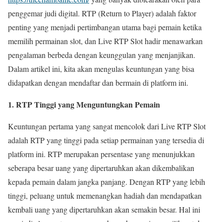
penggemar judi digital. RTP (Return to Player) adalah faktor
penting yang menjadi pertimbangan utama bagi pemain ketika
memilih permainan slot, dan Live RTP Slot hadir menawarkan
pengalaman berbeda dengan keunggulan yang menjanjikan.
Dalam artikel ini, kita akan mengulas keuntungan yang bisa
didapatkan dengan mendaftar dan bermain di platform ini.
1. RTP Tinggi yang Menguntungkan Pemain
Keuntungan pertama yang sangat mencolok dari Live RTP Slot
adalah RTP yang tinggi pada setiap permainan yang tersedia di
platform ini. RTP merupakan persentase yang menunjukkan
seberapa besar uang yang dipertaruhkan akan dikembalikan
kepada pemain dalam jangka panjang. Dengan RTP yang lebih
tinggi, peluang untuk memenangkan hadiah dan mendapatkan
kembali uang yang dipertaruhkan akan semakin besar. Hal ini