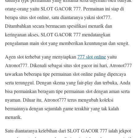
orang-orang yaitu SLOT GACOR 777. Permainan ini siap di
berapa situs slot online, satu diantaranya yakni slot777.
Ditambahkan secara bermacam spesifikasi menarik dan
keringanan akses, SLOT GACOR 777 mendatangkan
pengalaman main slot yang memberikan keuntungan dan sengit.
Agen slot terhebat yang menyiapkan
777 slot online
yaitu
Atronot777. Dikenali sebagai situs slot gacor ini hari, Atronot777
tawarkan beberapa tipe permainan slot online paling dipercaya
serta terunggul. Dengan skema yang fair-play dan terbuka, Anda
bisa permainkan beragam tipe permainan slot dengan aman serta
nyaman. Diluar itu, Atronot777 terus mengubah koleksi
bermainnya dengan sejumlah game terakhir yang tak kalah
menarik.
Satu diantaranya kelebihan dari SLOT GACOR 777 ialah jekpot