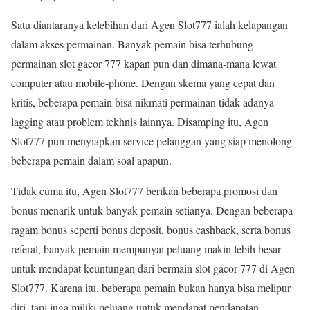
Satu diantaranya kelebihan dari Agen Slot777 ialah kelapangan
dalam akses permainan. Banyak pemain bisa terhubung
permainan slot gacor 777 kapan pun dan dimana-mana lewat
computer atau mobile-phone. Dengan skema yang cepat dan
kritis, beberapa pemain bisa nikmati permainan tidak adanya
lagging atau problem tekhnis lainnya. Disamping itu, Agen
Slot777 pun menyiapkan service pelanggan yang siap menolong
beberapa pemain dalam soal apapun.
Tidak cuma itu, Agen Slot777 berikan beberapa promosi dan
bonus menarik untuk banyak pemain setianya. Dengan beberapa
ragam bonus seperti bonus deposit, bonus cashback, serta bonus
referal, banyak pemain mempunyai peluang makin lebih besar
untuk mendapat keuntungan dari bermain slot gacor 777 di Agen
Slot777. Karena itu, beberapa pemain bukan hanya bisa melipur
diri, tapi juga miliki peluang untuk mendapat pendapatan