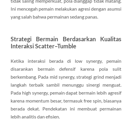
tidak saling memperkuat, pola dianggap tidak matang.
Ini mencegah pemain melakukan agresi dengan asumsi
yang salah bahwa permainan sedang panas.
Strategi Bermain Berdasarkan Kualitas
Interaksi Scatter–Tumble
Ketika interaksi berada di low synergy, pemain
disarankan bermain defensif karena pola sulit
berkembang. Pada mid synergy, strategi grind menjadi
langkah terbaik sambil menunggu sinergi menguat.
Pada high synergy, pemain dapat bermain lebih agresif
karena momentum besar, termasuk free spin, biasanya
berada dekat. Pendekatan ini membuat permainan
lebih analitis dan efisien.