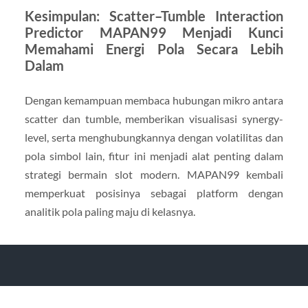
Kesimpulan: Scatter–Tumble Interaction
Predictor MAPAN99 Menjadi Kunci
Memahami Energi Pola Secara Lebih
Dalam
Dengan kemampuan membaca hubungan mikro antara
scatter dan tumble, memberikan visualisasi synergy-
level, serta menghubungkannya dengan volatilitas dan
pola simbol lain, fitur ini menjadi alat penting dalam
strategi bermain slot modern. MAPAN99 kembali
memperkuat posisinya sebagai platform dengan
analitik pola paling maju di kelasnya.