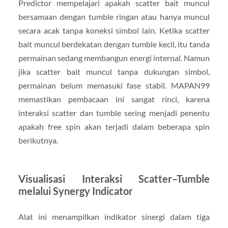
Predictor mempelajari apakah scatter bait muncul
bersamaan dengan tumble ringan atau hanya muncul
secara acak tanpa koneksi simbol lain. Ketika scatter
bait muncul berdekatan dengan tumble kecil, itu tanda
permainan sedang membangun energi internal. Namun
jika scatter bait muncul tanpa dukungan simbol,
permainan belum memasuki fase stabil. MAPAN99
memastikan pembacaan ini sangat rinci, karena
interaksi scatter dan tumble sering menjadi penentu
apakah free spin akan terjadi dalam beberapa spin
berikutnya.
Visualisasi Interaksi Scatter–Tumble
melalui Synergy Indicator
Alat ini menampilkan indikator sinergi dalam tiga