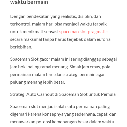
waktu bermain
Dengan pendekatan yang realistis, disiplin, dan
terkontrol, malam hari bisa menjadi waktu terbaik
untuk menikmati sensasi
spaceman slot pragmatic
secara maksimal tanpa harus terjebak dalam euforia
berlebihan.
Spaceman Slot gacor malam ini sering dianggap sebagai
jam hoki paling ramai menang. Simak jam emas, pola
permainan malam hari, dan strategi bermain agar
peluang menang lebih besar.
Strategi Auto Cashout di Spaceman Slot untuk Pemula
Spaceman slot menjadi salah satu permainan paling
digemari karena konsepnya yang sederhana, cepat, dan
menawarkan potensi kemenangan besar dalam waktu