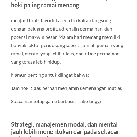
hoki paling ramai menang
menjadi topik favorit karena berkaitan langsung
dengan peluang profit, adrenalin permainan, dan
potensi maxwin besar. Malam hari memang memiliki
banyak faktor pendukung seperti jumlah pemain yang
ramai, mental yang lebih rileks, dan ritme permainan
yang terasa lebih hidup.
Namun penting untuk diingat bahwa:
Jam hoki tidak pernah menjamin kemenangan mutlak
Spaceman tetap game berbasis risiko tinggi
Strategi, manajemen modal, dan mental
jauh lebih menentukan daripada sekadar