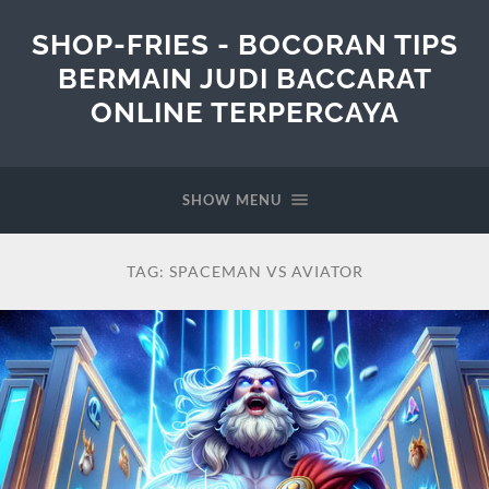
SHOP-FRIES - BOCORAN TIPS
BERMAIN JUDI BACCARAT
ONLINE TERPERCAYA
SHOW MENU
TAG:
SPACEMAN VS AVIATOR