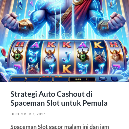
Strategi Auto Cashout di
Spaceman Slot untuk Pemula
DECEMBER 7, 2025
Spaceman Slot gacor malam ini dan jam