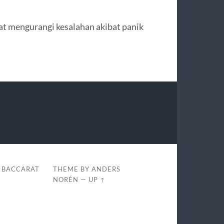
pat mengurangi kesalahan akibat panik
I BACCARAT
THEME BY
ANDERS
NORÉN
—
UP ↑