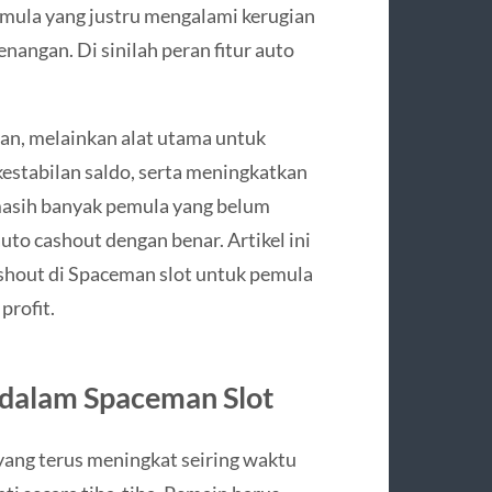
mula yang justru mengalami kerugian
angan. Di sinilah peran fitur auto
an, melainkan alat utama untuk
estabilan saldo, serta meningkatkan
masih banyak pemula yang belum
to cashout dengan benar. Artikel ini
shout di Spaceman slot untuk pemula
profit.
dalam Spaceman Slot
ang terus meningkat seiring waktu