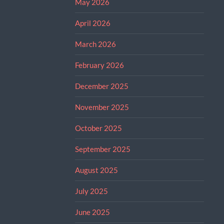
May 2026
April 2026
March 2026
February 2026
December 2025
November 2025
October 2025
September 2025
August 2025
July 2025
June 2025