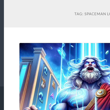
TAG:
SPACEMAN L