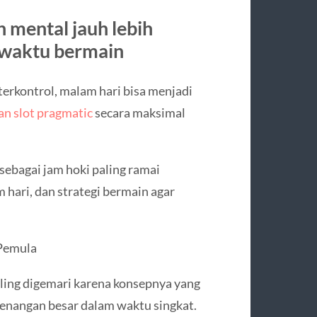
 mental jauh lebih
 waktu bermain
 terkontrol, malam hari bisa menjadi
n slot pragmatic
secara maksimal
sebagai jam hoki paling ramai
hari, dan strategi bermain agar
 Pemula
ling digemari karena konsepnya yang
enangan besar dalam waktu singkat.