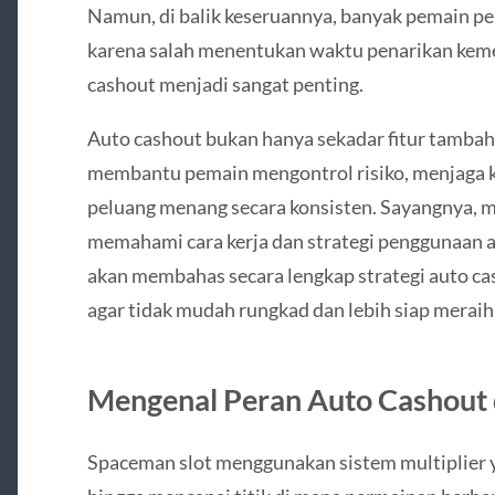
Namun, di balik keseruannya, banyak pemain pe
karena salah menentukan waktu penarikan kemen
cashout menjadi sangat penting.
Auto cashout bukan hanya sekadar fitur tambah
membantu pemain mengontrol risiko, menjaga k
peluang menang secara konsisten. Sayangnya, 
memahami cara kerja dan strategi penggunaan au
akan membahas secara lengkap strategi auto ca
agar tidak mudah rungkad dan lebih siap meraih 
Mengenal Peran Auto Cashout 
Spaceman slot menggunakan sistem multiplier y