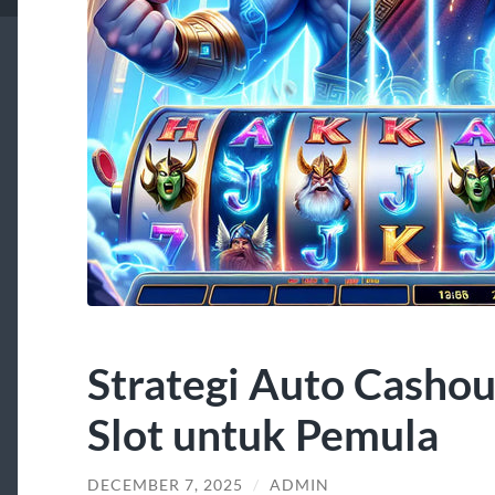
Strategi Auto Casho
Slot untuk Pemula
DECEMBER 7, 2025
/
ADMIN