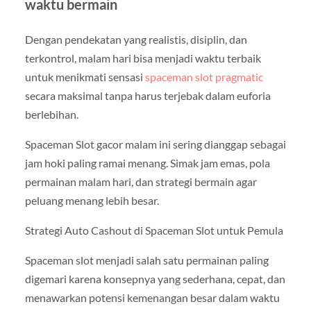
waktu bermain
Dengan pendekatan yang realistis, disiplin, dan
terkontrol, malam hari bisa menjadi waktu terbaik
untuk menikmati sensasi
spaceman slot pragmatic
secara maksimal tanpa harus terjebak dalam euforia
berlebihan.
Spaceman Slot gacor malam ini sering dianggap sebagai
jam hoki paling ramai menang. Simak jam emas, pola
permainan malam hari, dan strategi bermain agar
peluang menang lebih besar.
Strategi Auto Cashout di Spaceman Slot untuk Pemula
Spaceman slot menjadi salah satu permainan paling
digemari karena konsepnya yang sederhana, cepat, dan
menawarkan potensi kemenangan besar dalam waktu