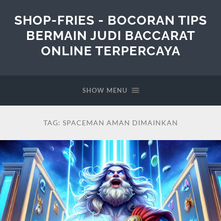
SHOP-FRIES - BOCORAN TIPS
BERMAIN JUDI BACCARAT
ONLINE TERPERCAYA
SHOW MENU
TAG:
SPACEMAN AMAN DIMAINKAN