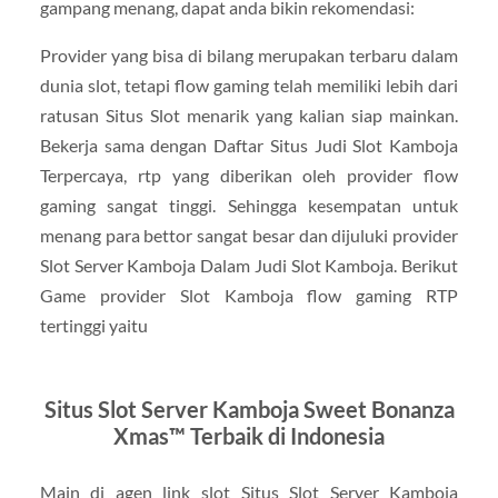
gampang menang, dapat anda bikin rekomendasi:
Provider yang bisa di bilang merupakan terbaru dalam
dunia slot, tetapi flow gaming telah memiliki lebih dari
ratusan Situs Slot menarik yang kalian siap mainkan.
Bekerja sama dengan Daftar Situs Judi Slot Kamboja
Terpercaya, rtp yang diberikan oleh provider flow
gaming sangat tinggi. Sehingga kesempatan untuk
menang para bettor sangat besar dan dijuluki provider
Slot Server Kamboja Dalam Judi Slot Kamboja. Berikut
Game provider Slot Kamboja flow gaming RTP
tertinggi yaitu
Situs Slot Server Kamboja Sweet Bonanza
Xmas™ Terbaik di Indonesia
Main di agen link slot Situs Slot Server Kamboja