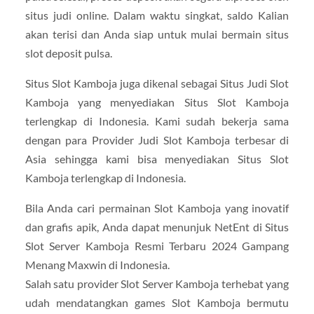
situs judi online. Dalam waktu singkat, saldo Kalian
akan terisi dan Anda siap untuk mulai bermain situs
slot deposit pulsa.
Situs Slot Kamboja juga dikenal sebagai Situs Judi Slot
Kamboja yang menyediakan Situs Slot Kamboja
terlengkap di Indonesia. Kami sudah bekerja sama
dengan para Provider Judi Slot Kamboja terbesar di
Asia sehingga kami bisa menyediakan Situs Slot
Kamboja terlengkap di Indonesia.
Bila Anda cari permainan Slot Kamboja yang inovatif
dan grafis apik, Anda dapat menunjuk NetEnt di Situs
Slot Server Kamboja Resmi Terbaru 2024 Gampang
Menang Maxwin di Indonesia.
Salah satu provider Slot Server Kamboja terhebat yang
udah mendatangkan games Slot Kamboja bermutu