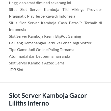
tinggi dan amat diminati sekarang ini.
Situs Slot Server Kamboja Tiki Vikings Provider
Pragmatic Play Terpercaya di Indonesia
Situs Slot Server Kamboja Cash Patrol™ Terbaik di
Indonesia
Slot Server Kamboja Resmi BigPot Gaming
Peluang Kemenangan Terbuka Lebar Bagi Slotter
Tipe Game Judi Online Paling Ternama
Atur modal dan bet permainan anda
Slot Server Kamboja Aztec Gems
JDB Slot
Slot Server Kamboja Gacor
Liliths Inferno