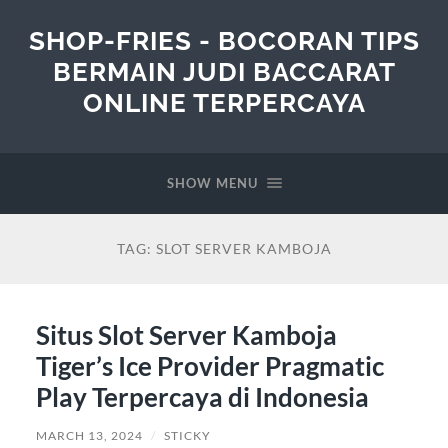
SHOP-FRIES - BOCORAN TIPS
BERMAIN JUDI BACCARAT
ONLINE TERPERCAYA
SHOW MENU
TAG:
SLOT SERVER KAMBOJA
Situs Slot Server Kamboja
Tiger’s Ice Provider Pragmatic
Play Terpercaya di Indonesia
MARCH 13, 2024
/
STICKY