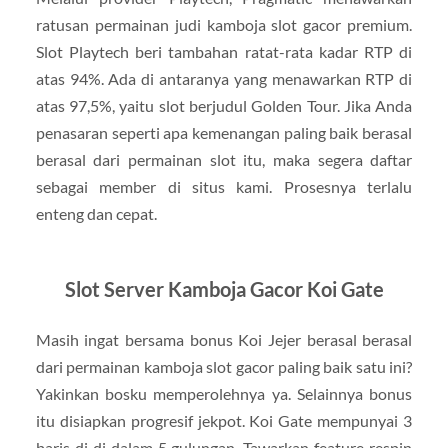
ratusan permainan judi kamboja slot gacor premium.
Slot Playtech beri tambahan ratat-rata kadar RTP di
atas 94%. Ada di antaranya yang menawarkan RTP di
atas 97,5%, yaitu slot berjudul Golden Tour. Jika Anda
penasaran seperti apa kemenangan paling baik berasal
berasal dari permainan slot itu, maka segera daftar
sebagai member di situs kami. Prosesnya terlalu
enteng dan cepat.
Slot Server Kamboja Gacor Koi Gate
Masih ingat bersama bonus Koi Jejer berasal berasal
dari permainan kamboja slot gacor paling baik satu ini?
Yakinkan bosku memperolehnya ya. Selainnya bonus
itu disiapkan progresif jekpot. Koi Gate mempunyai 3
baris di di dalam 5 gulungan. Tawarkan feature respin