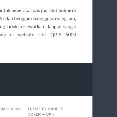
ntuk beberapa fans judi slot online di
5k dan beragam keunggulan yang lain,
g tidak terlewatkan. Jangan sangsi
nda di website slot QRIS 5000
I BACCARAT
THEME BY
ANDERS
NORÉN
—
UP ↑