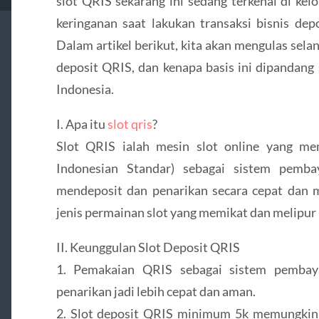
slot QRIS sekarang ini sedang terkenal di ke
keringanan saat lakukan transaksi bisnis de
Dalam artikel berikut, kita akan mengulas sela
deposit QRIS, dan kenapa basis ini dipandang 
Indonesia.
I. Apa itu
slot qris
?
Slot QRIS ialah mesin slot online yang m
Indonesian Standar) sebagai sistem pemb
mendeposit dan penarikan secara cepat dan
jenis permainan slot yang memikat dan melipu
II. Keunggulan Slot Deposit QRIS
1. Pemakaian QRIS sebagai sistem pembay
penarikan jadi lebih cepat dan aman.
2. Slot deposit QRIS minimum 5k memungkin