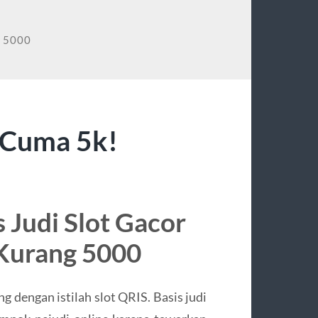
 5000
 Cuma 5k!
s Judi Slot Gacor
Kurang 5000
ing dengan istilah slot QRIS. Basis judi