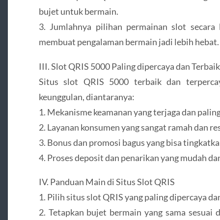
bujet untuk bermain.
3. Jumlahnya pilihan permainan slot secara
membuat pengalaman bermain jadi lebih hebat.
III. Slot QRIS 5000 Paling dipercaya dan Terbaik
Situs slot QRIS 5000 terbaik dan terperc
keunggulan, diantaranya:
1. Mekanisme keamanan yang terjaga dan paling
2. Layanan konsumen yang sangat ramah dan re
3. Bonus dan promosi bagus yang bisa tingkat
4. Proses deposit dan penarikan yang mudah dan
IV. Panduan Main di Situs Slot QRIS
1. Pilih situs slot QRIS yang paling dipercaya d
2. Tetapkan bujet bermain yang sama sesuai 