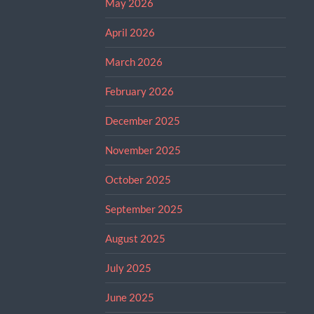
May 2026
April 2026
March 2026
February 2026
December 2025
November 2025
October 2025
September 2025
August 2025
July 2025
June 2025