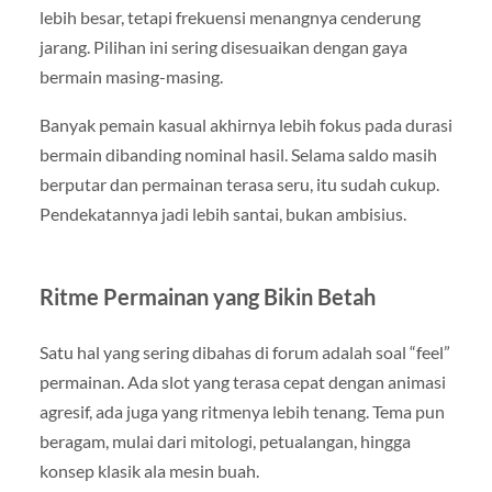
lebih besar, tetapi frekuensi menangnya cenderung
jarang. Pilihan ini sering disesuaikan dengan gaya
bermain masing-masing.
Banyak pemain kasual akhirnya lebih fokus pada durasi
bermain dibanding nominal hasil. Selama saldo masih
berputar dan permainan terasa seru, itu sudah cukup.
Pendekatannya jadi lebih santai, bukan ambisius.
Ritme Permainan yang Bikin Betah
Satu hal yang sering dibahas di forum adalah soal “feel”
permainan. Ada slot yang terasa cepat dengan animasi
agresif, ada juga yang ritmenya lebih tenang. Tema pun
beragam, mulai dari mitologi, petualangan, hingga
konsep klasik ala mesin buah.