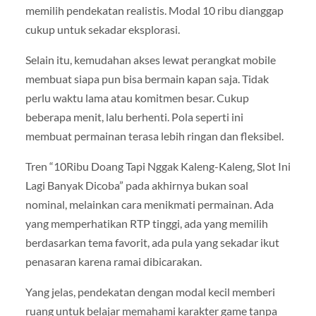
memilih pendekatan realistis. Modal 10 ribu dianggap
cukup untuk sekadar eksplorasi.
Selain itu, kemudahan akses lewat perangkat mobile
membuat siapa pun bisa bermain kapan saja. Tidak
perlu waktu lama atau komitmen besar. Cukup
beberapa menit, lalu berhenti. Pola seperti ini
membuat permainan terasa lebih ringan dan fleksibel.
Tren “10Ribu Doang Tapi Nggak Kaleng-Kaleng, Slot Ini
Lagi Banyak Dicoba” pada akhirnya bukan soal
nominal, melainkan cara menikmati permainan. Ada
yang memperhatikan RTP tinggi, ada yang memilih
berdasarkan tema favorit, ada pula yang sekadar ikut
penasaran karena ramai dibicarakan.
Yang jelas, pendekatan dengan modal kecil memberi
ruang untuk belajar memahami karakter game tanpa