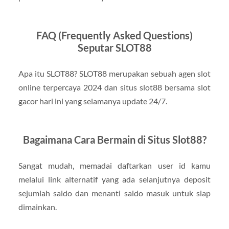
FAQ (Frequently Asked Questions)
Seputar SLOT88
Apa itu SLOT88? SLOT88 merupakan sebuah agen slot
online terpercaya 2024 dan situs slot88 bersama slot
gacor hari ini yang selamanya update 24/7.
Bagaimana Cara Bermain di Situs Slot88?
Sangat mudah, memadai daftarkan user id kamu
melalui link alternatif yang ada selanjutnya deposit
sejumlah saldo dan menanti saldo masuk untuk siap
dimainkan.