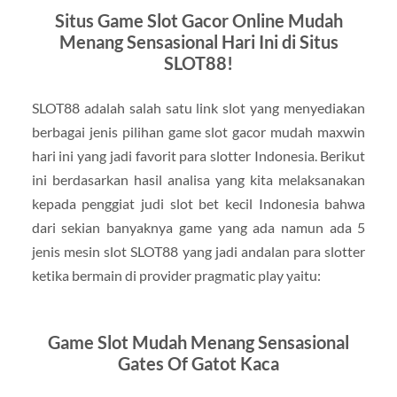
Situs Game Slot Gacor Online Mudah
Menang Sensasional Hari Ini di Situs
SLOT88!
SLOT88 adalah salah satu link slot yang menyediakan
berbagai jenis pilihan game slot gacor mudah maxwin
hari ini yang jadi favorit para slotter Indonesia. Berikut
ini berdasarkan hasil analisa yang kita melaksanakan
kepada penggiat judi slot bet kecil Indonesia bahwa
dari sekian banyaknya game yang ada namun ada 5
jenis mesin slot SLOT88 yang jadi andalan para slotter
ketika bermain di provider pragmatic play yaitu:
Game Slot Mudah Menang Sensasional
Gates Of Gatot Kaca