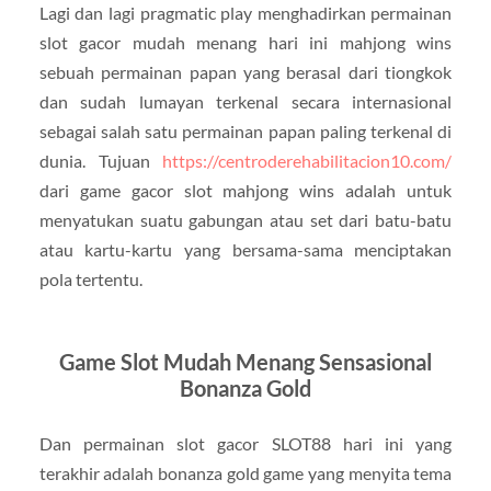
Lagi dan lagi pragmatic play menghadirkan permainan
slot gacor mudah menang hari ini mahjong wins
sebuah permainan papan yang berasal dari tiongkok
dan sudah lumayan terkenal secara internasional
sebagai salah satu permainan papan paling terkenal di
dunia. Tujuan
https://centroderehabilitacion10.com/
dari game gacor slot mahjong wins adalah untuk
menyatukan suatu gabungan atau set dari batu-batu
atau kartu-kartu yang bersama-sama menciptakan
pola tertentu.
Game Slot Mudah Menang Sensasional
Bonanza Gold
Dan permainan slot gacor SLOT88 hari ini yang
terakhir adalah bonanza gold game yang menyita tema