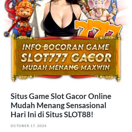
Situs Game Slot Gacor Online
Mudah Menang Sensasional
Hari Ini di Situs SLOT88!
OCTOBER 17, 2024