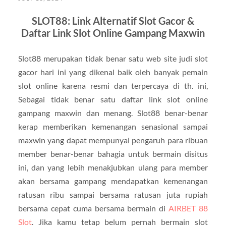
SLOT88: Link Alternatif Slot Gacor &
Daftar Link Slot Online Gampang Maxwin
Slot88 merupakan tidak benar satu web site judi slot
gacor hari ini yang dikenal baik oleh banyak pemain
slot online karena resmi dan terpercaya di th. ini,
Sebagai tidak benar satu daftar link slot online
gampang maxwin dan menang. Slot88 benar-benar
kerap memberikan kemenangan senasional sampai
maxwin yang dapat mempunyai pengaruh para ribuan
member benar-benar bahagia untuk bermain disitus
ini, dan yang lebih menakjubkan ulang para member
akan bersama gampang mendapatkan kemenangan
ratusan ribu sampai bersama ratusan juta rupiah
bersama cepat cuma bersama bermain di
AIRBET 88
Slot
. Jika kamu tetap belum pernah bermain slot