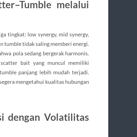
atter–Tumble melalui
iga tingkat: low synergy, mid synergy,
an tumble tidak saling memberi energi.
hwa pola sedang bergerak harmonis.
 scatter bait yang muncul memiliki
tumble panjang lebih mudah terjadi.
segera mengetahui kualitas hubungan
 dengan Volatilitas