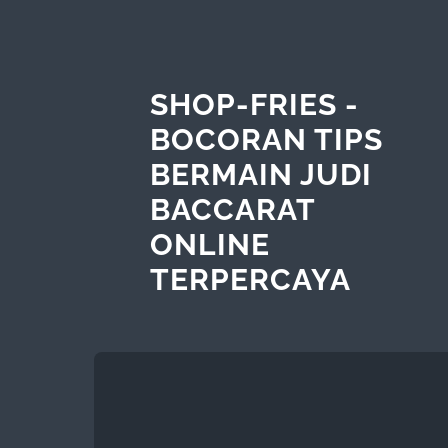
SHOP-FRIES -
BOCORAN TIPS
BERMAIN JUDI
BACCARAT
ONLINE
TERPERCAYA