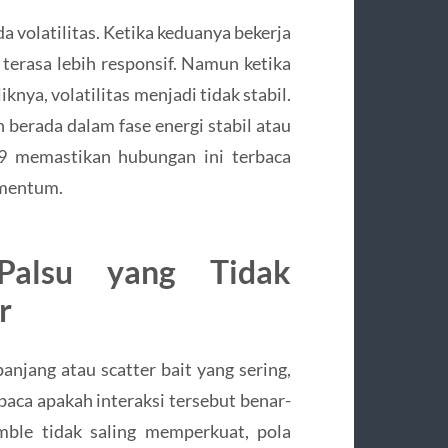
a volatilitas. Ketika keduanya bekerja
a terasa lebih responsif. Namun ketika
nya, volatilitas menjadi tidak stabil.
berada dalam fase energi stabil atau
9 memastikan hubungan ini terbaca
omentum.
 Palsu yang Tidak
r
jang atau scatter bait yang sering,
baca apakah interaksi tersebut benar-
umble tidak saling memperkuat, pola