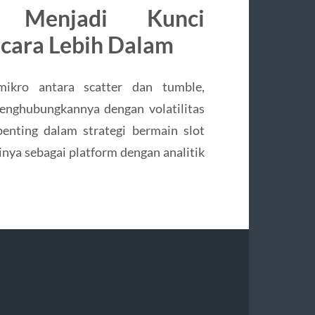
 Menjadi Kunci
cara Lebih Dalam
kro antara scatter dan tumble,
menghubungkannya dengan volatilitas
 penting dalam strategi bermain slot
a sebagai platform dengan analitik