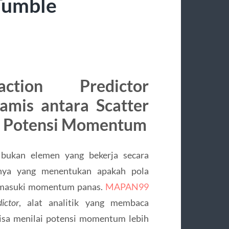
Tumble
action Predictor
mis antara Scatter
i Potensi Momentum
 bukan elemen yang bekerja secara
uanya yang menentukan apakah pola
memasuki momentum panas.
MAPAN99
ictor
, alat analitik yang membaca
isa menilai potensi momentum lebih