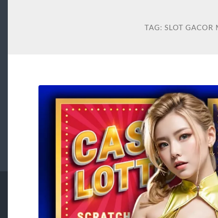
TAG:
SLOT GACOR