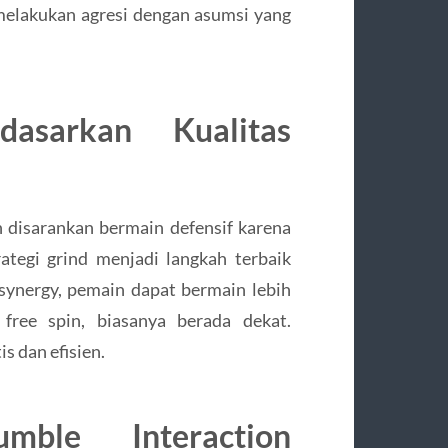
melakukan agresi dengan asumsi yang
dasarkan Kualitas
n disarankan bermain defensif karena
ategi grind menjadi langkah terbaik
synergy, pemain dapat bermain lebih
free spin, biasanya berada dekat.
s dan efisien.
umble Interaction