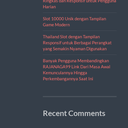
Ringkas dan Responsif untuk Pengguna
Harian
Slot 10000 Unik dengan Tampilan
Game Modern
Thailand Slot dengan Tampilan
Responsif untuk Berbagai Perangkat
yang Semakin Nyaman Digunakan
Banyak Pengguna Membandingkan
RAJANAGA99 Link Dari Masa Awal
Kemunculannya Hingga
Perkembangannya Saat Ini
Recent Comments