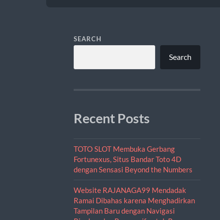
SEARCH
Search
Recent Posts
TOTO SLOT Membuka Gerbang
Fortunexus, Situs Bandar Toto 4D
dengan Sensasi Beyond the Numbers
Website RAJANAGA99 Mendadak
Ramai Dibahas karena Menghadirkan
Tampilan Baru dengan Navigasi