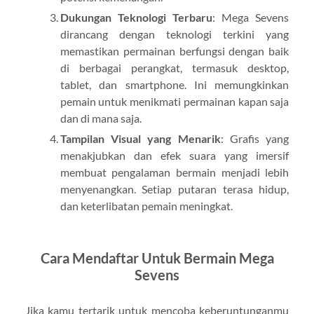
Dukungan Teknologi Terbaru
: Mega Sevens
dirancang dengan teknologi terkini yang
memastikan permainan berfungsi dengan baik
di berbagai perangkat, termasuk desktop,
tablet, dan smartphone. Ini memungkinkan
pemain untuk menikmati permainan kapan saja
dan di mana saja.
Tampilan Visual yang Menarik
: Grafis yang
menakjubkan dan efek suara yang imersif
membuat pengalaman bermain menjadi lebih
menyenangkan. Setiap putaran terasa hidup,
dan keterlibatan pemain meningkat.
Cara Mendaftar Untuk Bermain Mega
Sevens
Jika kamu tertarik untuk mencoba keberuntunganmu