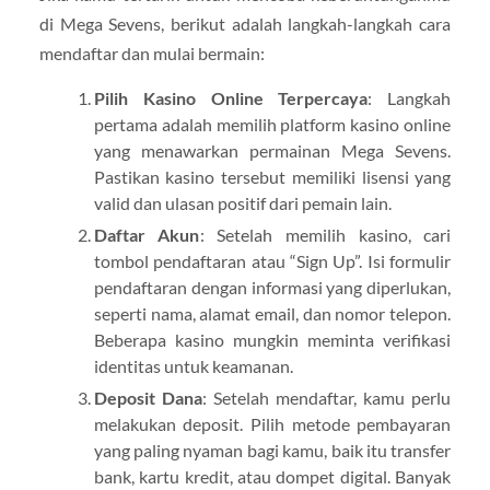
di Mega Sevens, berikut adalah langkah-langkah cara
mendaftar dan mulai bermain:
Pilih Kasino Online Terpercaya
: Langkah
pertama adalah memilih platform kasino online
yang menawarkan permainan Mega Sevens.
Pastikan kasino tersebut memiliki lisensi yang
valid dan ulasan positif dari pemain lain.
Daftar Akun
: Setelah memilih kasino, cari
tombol pendaftaran atau “Sign Up”. Isi formulir
pendaftaran dengan informasi yang diperlukan,
seperti nama, alamat email, dan nomor telepon.
Beberapa kasino mungkin meminta verifikasi
identitas untuk keamanan.
Deposit Dana
: Setelah mendaftar, kamu perlu
melakukan deposit. Pilih metode pembayaran
yang paling nyaman bagi kamu, baik itu transfer
bank, kartu kredit, atau dompet digital. Banyak