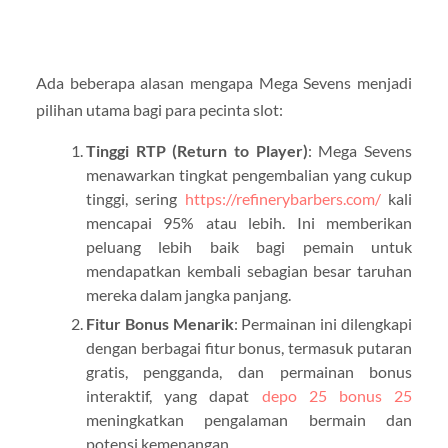
Ada beberapa alasan mengapa Mega Sevens menjadi
pilihan utama bagi para pecinta slot:
Tinggi RTP (Return to Player)
: Mega Sevens
menawarkan tingkat pengembalian yang cukup
tinggi, sering
https://refinerybarbers.com/
kali
mencapai 95% atau lebih. Ini memberikan
peluang lebih baik bagi pemain untuk
mendapatkan kembali sebagian besar taruhan
mereka dalam jangka panjang.
Fitur Bonus Menarik
: Permainan ini dilengkapi
dengan berbagai fitur bonus, termasuk putaran
gratis, pengganda, dan permainan bonus
interaktif, yang dapat
depo 25 bonus 25
meningkatkan pengalaman bermain dan
potensi kemenangan.