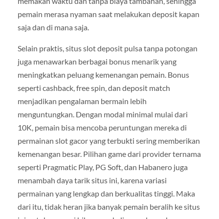
memakan waktu dan tanpa biaya tambahan, sehingga
pemain merasa nyaman saat melakukan deposit kapan
saja dan di mana saja.
Selain praktis, situs slot deposit pulsa tanpa potongan
juga menawarkan berbagai bonus menarik yang
meningkatkan peluang kemenangan pemain. Bonus
seperti cashback, free spin, dan deposit match
menjadikan pengalaman bermain lebih
menguntungkan. Dengan modal minimal mulai dari
10K, pemain bisa mencoba peruntungan mereka di
permainan slot gacor yang terbukti sering memberikan
kemenangan besar. Pilihan game dari provider ternama
seperti Pragmatic Play, PG Soft, dan Habanero juga
menambah daya tarik situs ini, karena variasi
permainan yang lengkap dan berkualitas tinggi. Maka
dari itu, tidak heran jika banyak pemain beralih ke situs