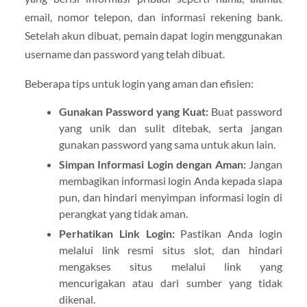
email, nomor telepon, dan informasi rekening bank.
Setelah akun dibuat, pemain dapat login menggunakan
username dan password yang telah dibuat.
Beberapa tips untuk login yang aman dan efisien:
Gunakan Password yang Kuat:
Buat password
yang unik dan sulit ditebak, serta jangan
gunakan password yang sama untuk akun lain.
Simpan Informasi Login dengan Aman:
Jangan
membagikan informasi login Anda kepada siapa
pun, dan hindari menyimpan informasi login di
perangkat yang tidak aman.
Perhatikan Link Login:
Pastikan Anda login
melalui link resmi situs slot, dan hindari
mengakses situs melalui link yang
mencurigakan atau dari sumber yang tidak
dikenal.