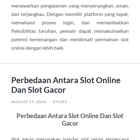
menawarkan pengalaman yang menyenangkan, aman,
dan terjangkau. Dengan memilih platform yang tepat,
memahami proses login, dan memanfaatkan
fleksibilitas taruhan, pemain dapat memaksimalkan
potensi kemenangan dan menikmati permainan slot
online dengan lebih baik.
Perbedaan Antara Slot Online
Dan Slot Gacor
AUGUST 19, 2024
/
STICKY
Perbedaan Antara Slot Online Dan Slot
Gacor
Slot gacor merupakan bandar slot resmi terpercaya