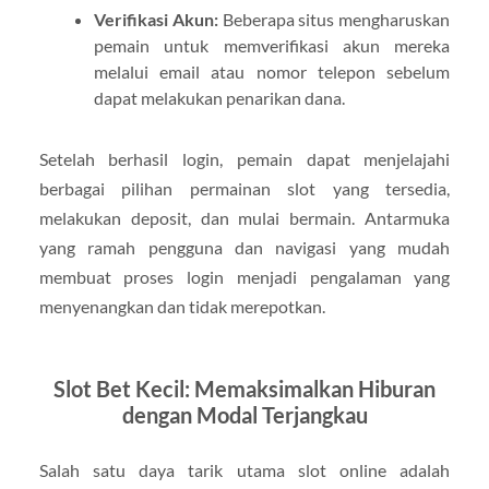
Verifikasi Akun:
Beberapa situs mengharuskan
pemain untuk memverifikasi akun mereka
melalui email atau nomor telepon sebelum
dapat melakukan penarikan dana.
Setelah berhasil login, pemain dapat menjelajahi
berbagai pilihan permainan slot yang tersedia,
melakukan deposit, dan mulai bermain. Antarmuka
yang ramah pengguna dan navigasi yang mudah
membuat proses login menjadi pengalaman yang
menyenangkan dan tidak merepotkan.
Slot Bet Kecil: Memaksimalkan Hiburan
dengan Modal Terjangkau
Salah satu daya tarik utama slot online adalah