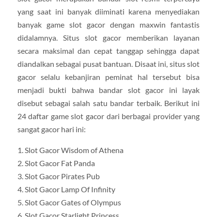
yang saat ini banyak diiminati karena menyediakan
banyak game slot gacor dengan maxwin fantastis
didalamnya. Situs slot gacor memberikan layanan
secara maksimal dan cepat tanggap sehingga dapat
diandalkan sebagai pusat bantuan. Disaat ini, situs slot
gacor selalu kebanjiran peminat hal tersebut bisa
menjadi bukti bahwa bandar slot gacor ini layak
disebut sebagai salah satu bandar terbaik. Berikut ini
24 daftar game slot gacor dari berbagai provider yang
sangat gacor hari ini:
1. Slot Gacor Wisdom of Athena
2. Slot Gacor Fat Panda
3. Slot Gacor Pirates Pub
4. Slot Gacor Lamp Of Infinity
5. Slot Gacor Gates of Olympus
6. Slot Gacor Starlight Princess