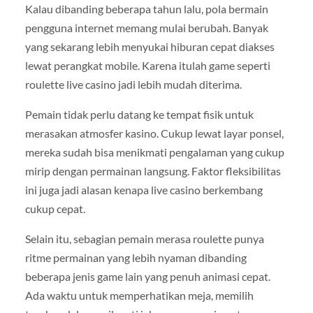
Kalau dibanding beberapa tahun lalu, pola bermain
pengguna internet memang mulai berubah. Banyak
yang sekarang lebih menyukai hiburan cepat diakses
lewat perangkat mobile. Karena itulah game seperti
roulette live casino jadi lebih mudah diterima.
Pemain tidak perlu datang ke tempat fisik untuk
merasakan atmosfer kasino. Cukup lewat layar ponsel,
mereka sudah bisa menikmati pengalaman yang cukup
mirip dengan permainan langsung. Faktor fleksibilitas
ini juga jadi alasan kenapa live casino berkembang
cukup cepat.
Selain itu, sebagian pemain merasa roulette punya
ritme permainan yang lebih nyaman dibanding
beberapa jenis game lain yang penuh animasi cepat.
Ada waktu untuk memperhatikan meja, memilih