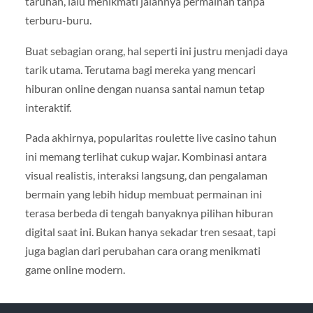
taruhan, lalu menikmati jalannya permainan tanpa
terburu-buru.
Buat sebagian orang, hal seperti ini justru menjadi daya
tarik utama. Terutama bagi mereka yang mencari
hiburan online dengan nuansa santai namun tetap
interaktif.
Pada akhirnya, popularitas roulette live casino tahun
ini memang terlihat cukup wajar. Kombinasi antara
visual realistis, interaksi langsung, dan pengalaman
bermain yang lebih hidup membuat permainan ini
terasa berbeda di tengah banyaknya pilihan hiburan
digital saat ini. Bukan hanya sekadar tren sesaat, tapi
juga bagian dari perubahan cara orang menikmati
game online modern.