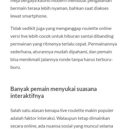
meja bergaya kasino modern membuat pengalaman
bermain terasa lebih nyaman, bahkan saat diakses
lewat smartphone.
Tidak sedikit juga yang menganggap roulette online
versi live lebih cocok untuk hiburan santai dibanding
permainan yang ritmenya terlalu cepat. Permainannya
sederhana, aturannya mudah dipahami, dan pemain
bisa menikmati jalannya ronde tanpa harus terburu-
buru.
Banyak pemain menyukai suasana
interaktifnya
Salah satu alasan kenapa live roulette makin populer
adalah faktor interaksi. Walaupun tetap dimainkan
secara online, ada nuansa sosial yang muncul selama