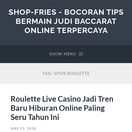
SHOP-FRIES - BOCORAN TIPS
BERMAIN JUDI BACCARAT
ONLINE TERPERCAYA
SHOW MENU
TAG:
SITUS ROULETTE
Roulette Live Casino Jadi Tren
Baru Hiburan Online Paling
Seru Tahun Ini
MAY 15, 2026