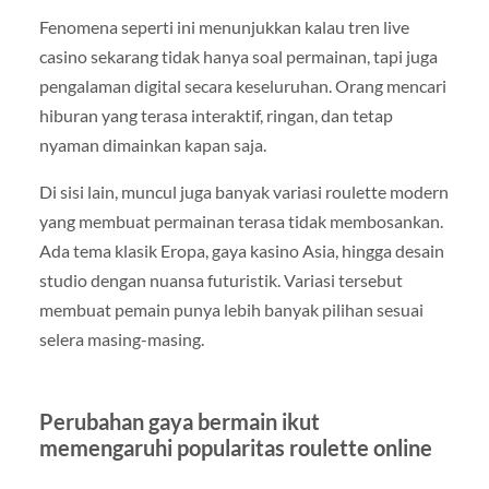
Fenomena seperti ini menunjukkan kalau tren live
casino sekarang tidak hanya soal permainan, tapi juga
pengalaman digital secara keseluruhan. Orang mencari
hiburan yang terasa interaktif, ringan, dan tetap
nyaman dimainkan kapan saja.
Di sisi lain, muncul juga banyak variasi roulette modern
yang membuat permainan terasa tidak membosankan.
Ada tema klasik Eropa, gaya kasino Asia, hingga desain
studio dengan nuansa futuristik. Variasi tersebut
membuat pemain punya lebih banyak pilihan sesuai
selera masing-masing.
Perubahan gaya bermain ikut
memengaruhi popularitas roulette online