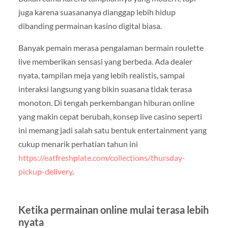
juga karena suasananya dianggap lebih hidup
dibanding permainan kasino digital biasa.
Banyak pemain merasa pengalaman bermain roulette
live memberikan sensasi yang berbeda. Ada dealer
nyata, tampilan meja yang lebih realistis, sampai
interaksi langsung yang bikin suasana tidak terasa
monoton. Di tengah perkembangan hiburan online
yang makin cepat berubah, konsep live casino seperti
ini memang jadi salah satu bentuk entertainment yang
cukup menarik perhatian tahun ini
https://eatfreshplate.com/collections/thursday-
pickup-delivery
.
Ketika permainan online mulai terasa lebih
nyata