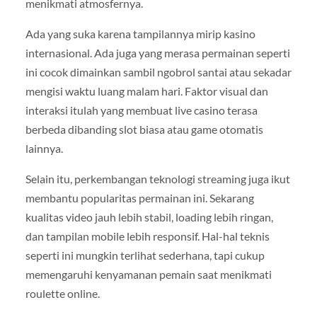
menikmati atmosfernya.
Ada yang suka karena tampilannya mirip kasino
internasional. Ada juga yang merasa permainan seperti
ini cocok dimainkan sambil ngobrol santai atau sekadar
mengisi waktu luang malam hari. Faktor visual dan
interaksi itulah yang membuat live casino terasa
berbeda dibanding slot biasa atau game otomatis
lainnya.
Selain itu, perkembangan teknologi streaming juga ikut
membantu popularitas permainan ini. Sekarang
kualitas video jauh lebih stabil, loading lebih ringan,
dan tampilan mobile lebih responsif. Hal-hal teknis
seperti ini mungkin terlihat sederhana, tapi cukup
memengaruhi kenyamanan pemain saat menikmati
roulette online.