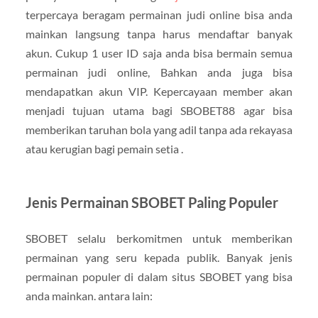
terpercaya beragam permainan judi online bisa anda
mainkan langsung tanpa harus mendaftar banyak
akun. Cukup 1 user ID saja anda bisa bermain semua
permainan judi online, Bahkan anda juga bisa
mendapatkan akun VIP. Kepercayaan member akan
menjadi tujuan utama bagi SBOBET88 agar bisa
memberikan taruhan bola yang adil tanpa ada rekayasa
atau kerugian bagi pemain setia .
Jenis Permainan SBOBET Paling Populer
SBOBET selalu berkomitmen untuk memberikan
permainan yang seru kepada publik. Banyak jenis
permainan populer di dalam situs SBOBET yang bisa
anda mainkan. antara lain: