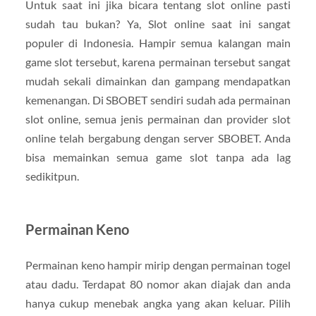
Untuk saat ini jika bicara tentang slot online pasti
sudah tau bukan? Ya, Slot online saat ini sangat
populer di Indonesia. Hampir semua kalangan main
game slot tersebut, karena permainan tersebut sangat
mudah sekali dimainkan dan gampang mendapatkan
kemenangan. Di SBOBET sendiri sudah ada permainan
slot online, semua jenis permainan dan provider slot
online telah bergabung dengan server SBOBET. Anda
bisa memainkan semua game slot tanpa ada lag
sedikitpun.
Permainan Keno
Permainan keno hampir mirip dengan permainan togel
atau dadu. Terdapat 80 nomor akan diajak dan anda
hanya cukup menebak angka yang akan keluar. Pilih