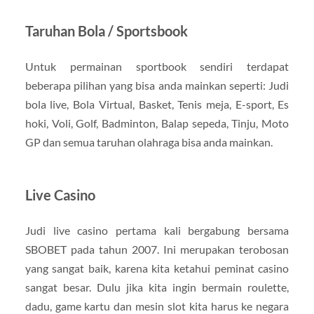
Taruhan Bola / Sportsbook
Untuk permainan sportbook sendiri terdapat
beberapa pilihan yang bisa anda mainkan seperti: Judi
bola live, Bola Virtual, Basket, Tenis meja, E-sport, Es
hoki, Voli, Golf, Badminton, Balap sepeda, Tinju, Moto
GP dan semua taruhan olahraga bisa anda mainkan.
Live Casino
Judi live casino pertama kali bergabung bersama
SBOBET pada tahun 2007. Ini merupakan terobosan
yang sangat baik, karena kita ketahui peminat casino
sangat besar. Dulu jika kita ingin bermain roulette,
dadu, game kartu dan mesin slot kita harus ke negara