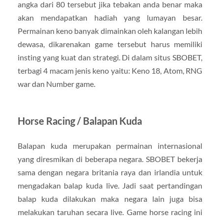
angka dari 80 tersebut jika tebakan anda benar maka
akan mendapatkan hadiah yang lumayan besar.
Permainan keno banyak dimainkan oleh kalangan lebih
dewasa, dikarenakan game tersebut harus memiliki
insting yang kuat dan strategi. Di dalam situs SBOBET,
terbagi 4 macam jenis keno yaitu: Keno 18, Atom, RNG
war dan Number game.
Horse Racing / Balapan Kuda
Balapan kuda merupakan permainan internasional
yang diresmikan di beberapa negara. SBOBET bekerja
sama dengan negara britania raya dan irlandia untuk
mengadakan balap kuda live. Jadi saat pertandingan
balap kuda dilakukan maka negara lain juga bisa
melakukan taruhan secara live. Game horse racing ini