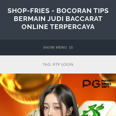
SHOP-FRIES - BOCORAN TIPS
BERMAIN JUDI BACCARAT
ONLINE TERPERCAYA
SHOW MENU
TAG:
RTP LOGIN