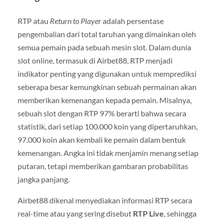
RTP atau
Return to Player
adalah persentase
pengembalian dari total taruhan yang dimainkan oleh
semua pemain pada sebuah mesin slot. Dalam dunia
slot online, termasuk di Airbet88, RTP menjadi
indikator penting yang digunakan untuk memprediksi
seberapa besar kemungkinan sebuah permainan akan
memberikan kemenangan kepada pemain. Misalnya,
sebuah slot dengan RTP 97% berarti bahwa secara
statistik, dari setiap 100.000 koin yang dipertaruhkan,
97.000 koin akan kembali ke pemain dalam bentuk
kemenangan. Angka ini tidak menjamin menang setiap
putaran, tetapi memberikan gambaran probabilitas
jangka panjang.
Airbet88 dikenal menyediakan informasi RTP secara
real-time atau yang sering disebut
RTP Live
, sehingga