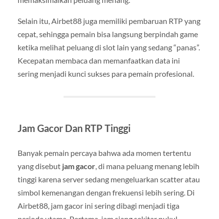
Selain itu, Airbet88 juga memiliki pembaruan RTP yang
cepat, sehingga pemain bisa langsung berpindah game
ketika melihat peluang di slot lain yang sedang “panas”.
Kecepatan membaca dan memanfaatkan data ini
sering menjadi kunci sukses para pemain profesional.
Jam Gacor Dan RTP Tinggi
Banyak pemain percaya bahwa ada momen tertentu
yang disebut
jam gacor
, di mana peluang menang lebih
tinggi karena server sedang mengeluarkan scatter atau
simbol kemenangan dengan frekuensi lebih sering. Di
Airbet88, jam gacor ini sering dibagi menjadi tiga
periode utama. Pertama, jam siang sekitar pukul