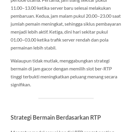
11.00–13.00 ketika server baru selesai melakukan
pembaruan. Kedua, jam malam pukul 20.00–23.00 saat
jumlah pemain meningkat, sehingga siklus pembayaran
menjadi lebih aktif. Ketiga, dini hari sekitar pukul
01.00–03.00 ketika trafik server rendah dan pola
permainan lebih stabil.
Walaupun tidak mutlak, menggabungkan strategi
bermain di jam gacor dengan memilih slot ber-RTP
tinggi terbukti meningkatkan peluang menang secara
signifikan.
Strategi Bermain Berdasarkan RTP