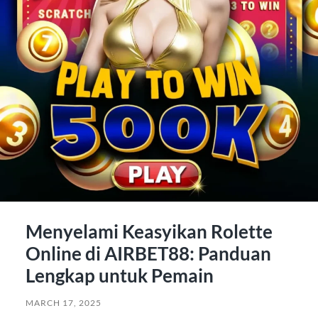
Menyelami Keasyikan Rolette
Online di AIRBET88: Panduan
Lengkap untuk Pemain
MARCH 17, 2025