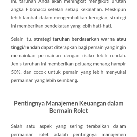
ini, taruhan Anda akan meningkat mengikuti urutan
angka Fibonacci setelah setiap kekalahan. Meskipun
lebih lambat dalam mengembalikan kerugian, strategi
ini memberikan pendekatan yang lebih hati-hati.
Selain itu,
strategi taruhan berdasarkan warna atau
tinggi/rendah
dapat diterapkan bagi pemain yang ingin
memainkan permainan dengan risiko lebih rendah.
Jenis taruhan ini memberikan peluang menang hampir
50%, dan cocok untuk pemain yang lebih menyukai
permainan yang lebih seimbang.
Pentingnya Manajemen Keuangan dalam
Bermain Rolet
Salah satu aspek yang sering terabaikan dalam
permainan rolet adalah pentingnya manajemen