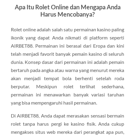
Apa Itu Rolet Online dan Mengapa Anda
Harus Mencobanya?
Rolet online adalah salah satu permainan kasino paling
ikonik yang dapat Anda nikmati di platform seperti
AIRBET88. Permainan ini berasal dari Eropa dan kini
telah menjadi favorit banyak pemain kasino di seluruh
dunia. Konsep dasar dari permainan ini adalah pemain
bertaruh pada angka atau warna yang menurut mereka
akan menjadi tempat bola berhenti setelah roda
berputar. Meskipun rolet terlihat sederhana,
permainan ini menawarkan banyak variasi taruhan
yang bisa mempengaruhi hasil permainan.
Di AIRBET88, Anda dapat merasakan sensasi bermain
rolet tanpa harus pergi ke kasino fisik. Anda cukup
mengakses situs web mereka dari perangkat apa pun,