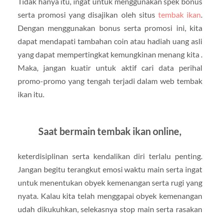
Tidak hanya itu, ingat untuk menggunakan spek bonus
serta promosi yang disajikan oleh situs
tembak ikan
.
Dengan menggunakan bonus serta promosi ini, kita
dapat mendapati tambahan coin atau hadiah uang asli
yang dapat mempertingkat kemungkinan menang kita .
Maka, jangan kuatir untuk aktif cari data perihal
promo-promo yang tengah terjadi dalam web tembak
ikan itu.
Saat bermain tembak ikan online,
keterdisiplinan serta kendalikan diri terlalu penting.
Jangan begitu terangkut emosi waktu main serta ingat
untuk menentukan obyek kemenangan serta rugi yang
nyata. Kalau kita telah menggapai obyek kemenangan
udah dikukuhkan, selekasnya stop main serta rasakan