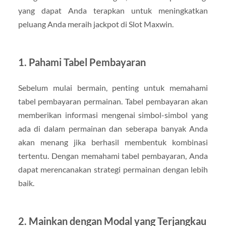
yang dapat Anda terapkan untuk meningkatkan
peluang Anda meraih jackpot di Slot Maxwin.
1.
Pahami Tabel Pembayaran
Sebelum mulai bermain, penting untuk memahami
tabel pembayaran permainan. Tabel pembayaran akan
memberikan informasi mengenai simbol-simbol yang
ada di dalam permainan dan seberapa banyak Anda
akan menang jika berhasil membentuk kombinasi
tertentu. Dengan memahami tabel pembayaran, Anda
dapat merencanakan strategi permainan dengan lebih
baik.
2.
Mainkan dengan Modal yang Terjangkau