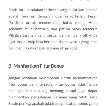
Salah satu kesalahan terbesar yang dilakukan pemain
adalah bermain dengan modal yang terlalu besar.
Pastikan untuk menentukan batas modal Anda
sebelum mulai bermain dan patuhi batas tersebut.
Pilihlah taruhan yang sesuai dengan bankroll Anda
agar Anda tetap bisa bermain dalam waktu yang lama
dan meningkatkan peluang meraih jackpot.
3.
Manfaatkan Fitur Bonus
Jangan lewatkan kesempatan untuk memanfaatkan
fitur bonus yang tersedia. Fitur bonus tidak hanya
meningkatkan peluang menang, tetapi juga dapat
memberikan pengalaman bermain yang lebih seru.
Selalu periksa apakah ada free spins atau bonus game