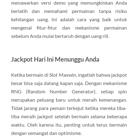
menawarkan versi demo yang memungkinkan Anda
berlatih dan memahami permainan tanpa risiko
kehilangan uang. Ini adalah cara yang baik untuk
mengenal fitur-fitur dan mekanisme permainan
sebelum Anda mulai bertaruh dengan uang riil.
Jackpot Hari Ini Menunggu Anda
Ketika bermain di Slot Maxwin, ingatlah bahwa jackpot
besar bisa saja datang kapan saja. Dengan mekanisme
RNG (Random Number Generator), setiap spin
merupakan peluang baru untuk meraih kemenangan.
Tidak jarang para pemain terkejut ketika mereka tiba-
tiba meraih jackpot setelah bermain selama beberapa
waktu. Oleh karena itu, penting untuk terus bermain
dengan semangat dan optimisme.