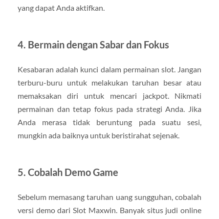
yang dapat Anda aktifkan.
4.
Bermain dengan Sabar dan Fokus
Kesabaran adalah kunci dalam permainan slot. Jangan
terburu-buru untuk melakukan taruhan besar atau
memaksakan diri untuk mencari jackpot. Nikmati
permainan dan tetap fokus pada strategi Anda. Jika
Anda merasa tidak beruntung pada suatu sesi,
mungkin ada baiknya untuk beristirahat sejenak.
5.
Cobalah Demo Game
Sebelum memasang taruhan uang sungguhan, cobalah
versi demo dari Slot Maxwin. Banyak situs judi online