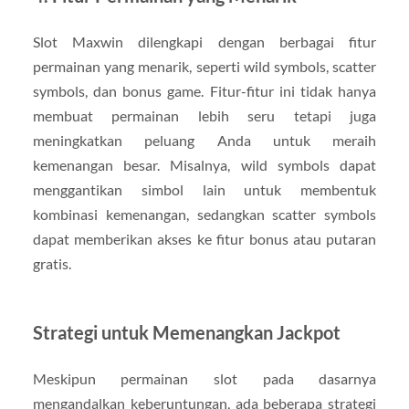
Slot Maxwin dilengkapi dengan berbagai fitur
permainan yang menarik, seperti wild symbols, scatter
symbols, dan bonus game. Fitur-fitur ini tidak hanya
membuat permainan lebih seru tetapi juga
meningkatkan peluang Anda untuk meraih
kemenangan besar. Misalnya, wild symbols dapat
menggantikan simbol lain untuk membentuk
kombinasi kemenangan, sedangkan scatter symbols
dapat memberikan akses ke fitur bonus atau putaran
gratis.
Strategi untuk Memenangkan Jackpot
Meskipun permainan slot pada dasarnya
mengandalkan keberuntungan, ada beberapa strategi