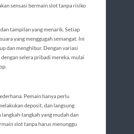
an sensasi bermain slot tanpa risiko
a dan tampilan yang menarik. Setiap
 suara yang menggugah semangat. Ini
dup dan menghibur. Dengan variasi
 dengan selera pribadi mereka, mulai
op.
sederhana. Pemain hanya perlu
 melakukan deposit, dan langsung
an langkah-langkah yang mudah dan
ermain slot tanpa harus menunggu