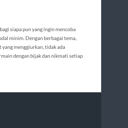
 bagi siapa pun yang ingin mencoba
odal minim. Dengan berbagai tema,
 yang menggiurkan, tidak ada
main dengan bijak dan nikmati setiap