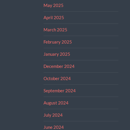
May 2025
April 2025
March 2025
February 2025
January 2025
December 2024
October 2024
September 2024
August 2024
July 2024
June 2024