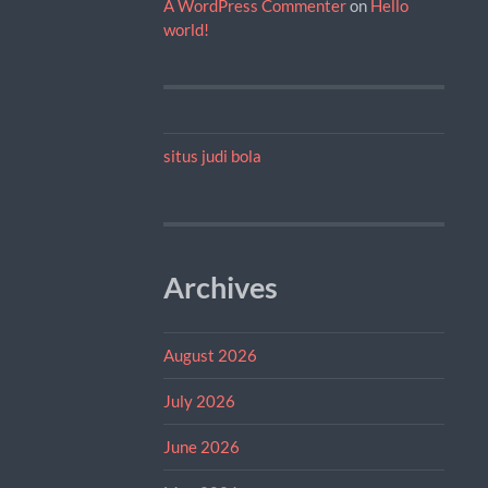
A WordPress Commenter
on
Hello
world!
situs judi bola
Archives
August 2026
July 2026
June 2026