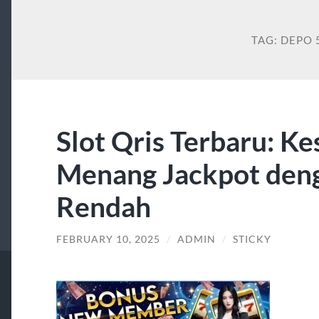
TAG:
DEPO 
Slot Qris Terbaru: K
Menang Jackpot den
Rendah
FEBRUARY 10, 2025
/
ADMIN
/
STICKY