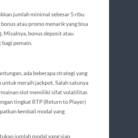
ukkan jumlah minimal sebesar 5 ribu
 bonus atau promo menarik yang bisa
 Misalnya, bonus deposit atau
t bagi pemain.
tungan, ada beberapa strategi yang
untuk meraih jackpot. Salah satunya
ainan slot memiliki sifat volatilitas
ngan tingkat RTP (Return to Player)
apatkan kembali modal yang
ntukan jumlah modal yang siap