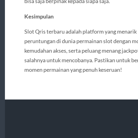
bisa saja berpihak kepada siapa saja.
Kesimpulan
Slot Qris terbaru adalah platform yang menarik
peruntungan di dunia permainan slot dengan m
kemudahan akses, serta peluang menang jackpot
salahnya untuk mencobanya. Pastikan untuk ber
momen permainan yang penuh keseruan!