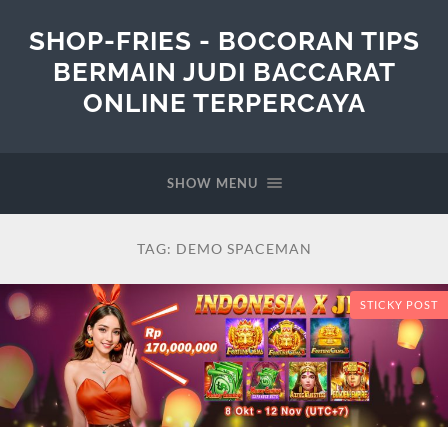
SHOP-FRIES - BOCORAN TIPS
BERMAIN JUDI BACCARAT
ONLINE TERPERCAYA
SHOW MENU
TAG:
DEMO SPACEMAN
STICKY POST