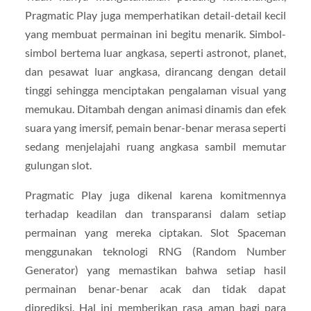
Pragmatic Play juga memperhatikan detail-detail kecil
yang membuat permainan ini begitu menarik. Simbol-
simbol bertema luar angkasa, seperti astronot, planet,
dan pesawat luar angkasa, dirancang dengan detail
tinggi sehingga menciptakan pengalaman visual yang
memukau. Ditambah dengan animasi dinamis dan efek
suara yang imersif, pemain benar-benar merasa seperti
sedang menjelajahi ruang angkasa sambil memutar
gulungan slot.
Pragmatic Play juga dikenal karena komitmennya
terhadap keadilan dan transparansi dalam setiap
permainan yang mereka ciptakan. Slot Spaceman
menggunakan teknologi RNG (Random Number
Generator) yang memastikan bahwa setiap hasil
permainan benar-benar acak dan tidak dapat
diprediksi. Hal ini memberikan rasa aman bagi para