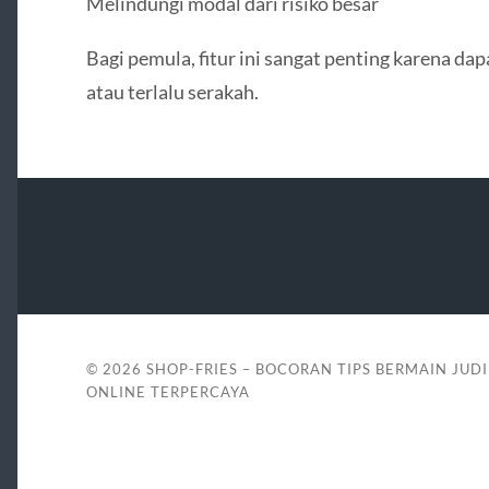
Melindungi modal dari risiko besar
Bagi pemula, fitur ini sangat penting karena da
atau terlalu serakah.
© 2026
SHOP-FRIES – BOCORAN TIPS BERMAIN JUD
ONLINE TERPERCAYA