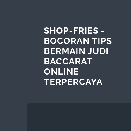
SHOP-FRIES -
BOCORAN TIPS
BERMAIN JUDI
BACCARAT
ONLINE
TERPERCAYA