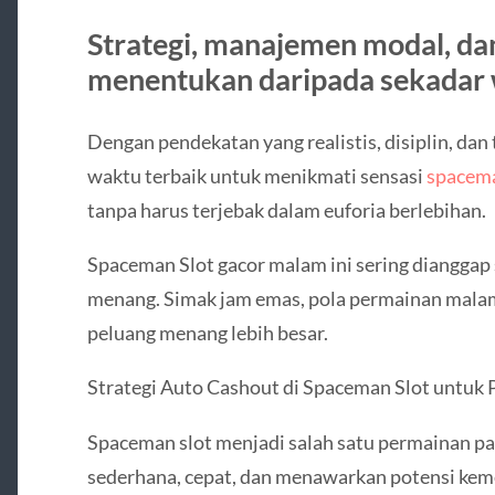
Strategi, manajemen modal, dan
menentukan daripada sekadar
Dengan pendekatan yang realistis, disiplin, dan
waktu terbaik untuk menikmati sensasi
spacema
tanpa harus terjebak dalam euforia berlebihan.
Spaceman Slot gacor malam ini sering dianggap 
menang. Simak jam emas, pola permainan malam 
peluang menang lebih besar.
Strategi Auto Cashout di Spaceman Slot untuk
Spaceman slot menjadi salah satu permainan pa
sederhana, cepat, dan menawarkan potensi kem