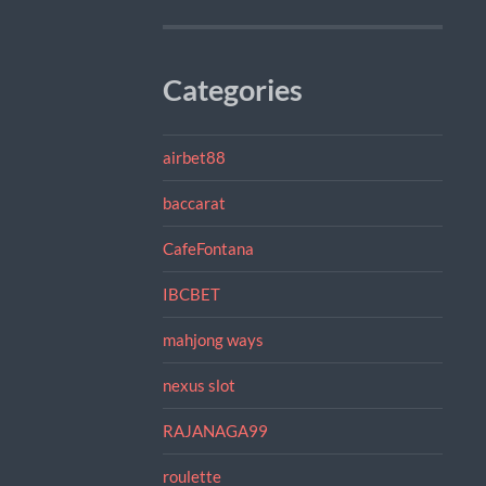
Categories
airbet88
baccarat
CafeFontana
IBCBET
mahjong ways
nexus slot
RAJANAGA99
roulette