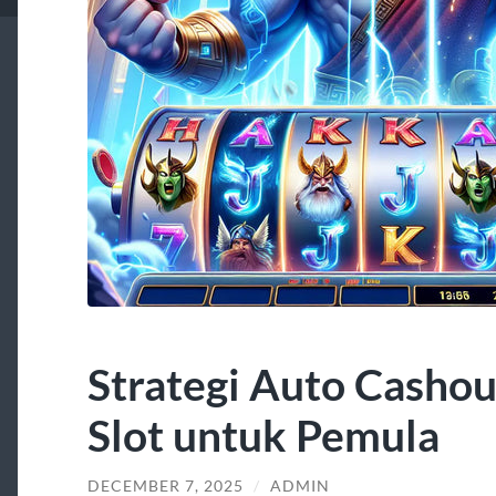
Strategi Auto Casho
Slot untuk Pemula
DECEMBER 7, 2025
/
ADMIN