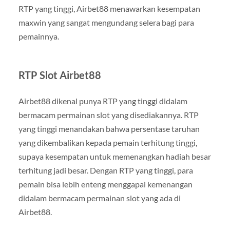
RTP yang tinggi, Airbet88 menawarkan kesempatan
maxwin yang sangat mengundang selera bagi para
pemainnya.
RTP Slot Airbet88
Airbet88 dikenal punya RTP yang tinggi didalam
bermacam permainan slot yang disediakannya. RTP
yang tinggi menandakan bahwa persentase taruhan
yang dikembalikan kepada pemain terhitung tinggi,
supaya kesempatan untuk memenangkan hadiah besar
terhitung jadi besar. Dengan RTP yang tinggi, para
pemain bisa lebih enteng menggapai kemenangan
didalam bermacam permainan slot yang ada di
Airbet88.