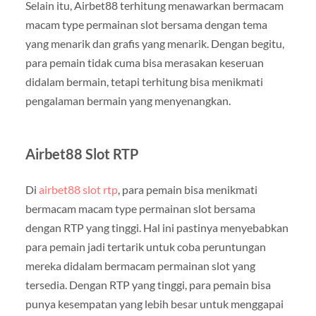
Selain itu, Airbet88 terhitung menawarkan bermacam
macam type permainan slot bersama dengan tema
yang menarik dan grafis yang menarik. Dengan begitu,
para pemain tidak cuma bisa merasakan keseruan
didalam bermain, tetapi terhitung bisa menikmati
pengalaman bermain yang menyenangkan.
Airbet88 Slot RTP
Di
airbet88 slot rtp
, para pemain bisa menikmati
bermacam macam type permainan slot bersama
dengan RTP yang tinggi. Hal ini pastinya menyebabkan
para pemain jadi tertarik untuk coba peruntungan
mereka didalam bermacam permainan slot yang
tersedia. Dengan RTP yang tinggi, para pemain bisa
punya kesempatan yang lebih besar untuk menggapai