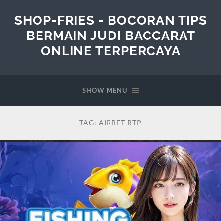
SHOP-FRIES - BOCORAN TIPS
BERMAIN JUDI BACCARAT
ONLINE TERPERCAYA
SHOW MENU
TAG:
AIRBET RTP