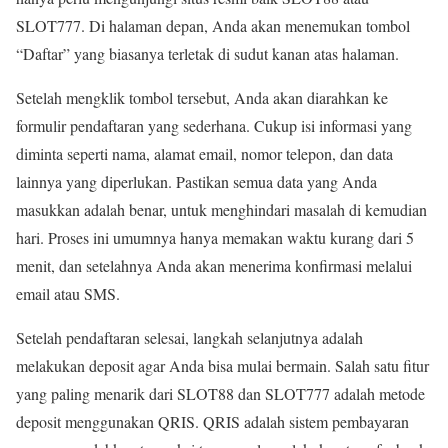
SLOT777. Di halaman depan, Anda akan menemukan tombol
“Daftar” yang biasanya terletak di sudut kanan atas halaman.
Setelah mengklik tombol tersebut, Anda akan diarahkan ke
formulir pendaftaran yang sederhana. Cukup isi informasi yang
diminta seperti nama, alamat email, nomor telepon, dan data
lainnya yang diperlukan. Pastikan semua data yang Anda
masukkan adalah benar, untuk menghindari masalah di kemudian
hari. Proses ini umumnya hanya memakan waktu kurang dari 5
menit, dan setelahnya Anda akan menerima konfirmasi melalui
email atau SMS.
Setelah pendaftaran selesai, langkah selanjutnya adalah
melakukan deposit agar Anda bisa mulai bermain. Salah satu fitur
yang paling menarik dari SLOT88 dan SLOT777 adalah metode
deposit menggunakan QRIS. QRIS adalah sistem pembayaran